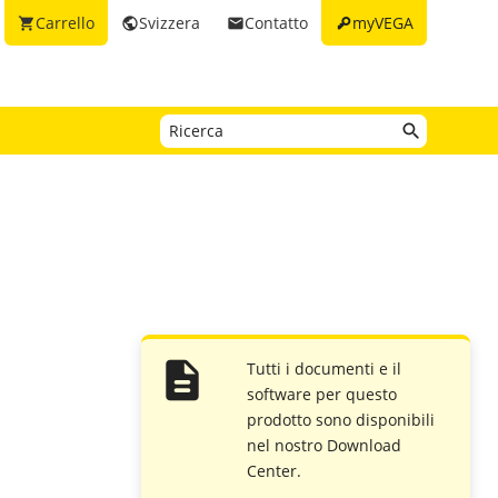
key
Carrello
Svizzera
Contatto
myVEGA
shopping_cart
public
email
Tutti i documenti e il
software per questo
prodotto sono disponibili
nel nostro Download
Center.