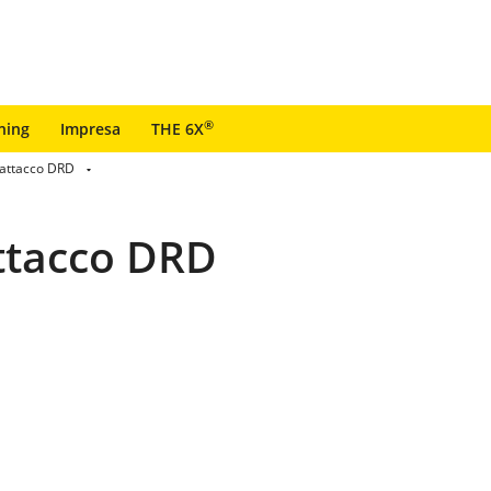
®
ning
Impresa
THE 6X
 attacco DRD
attacco DRD