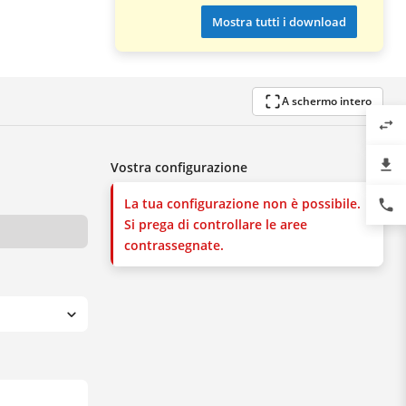
Mostra tutti i download
A schermo intero
swap_horiz
file_download
Vostra configurazione
La tua configurazione non è possibile.
phone
Si prega di controllare le aree
contrassegnate.