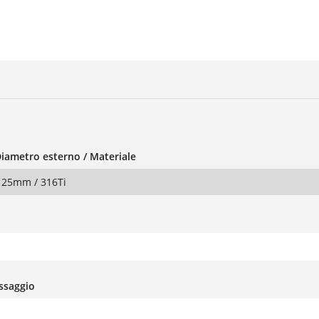
Diametro esterno / Materiale
125mm / 316Ti
issaggio