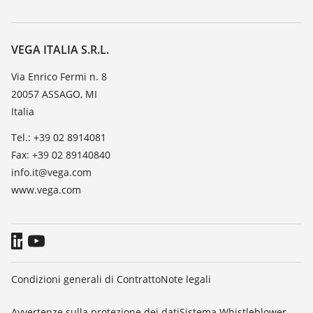
Ricerca
Servizio clienti
VEGA, l'azienda
Iscrizione alla newsletter
Lista resistenza
Contatto
VEGA ITALIA S.R.L.
Lista valore di costante dielettrica
Novità
Via Enrico Fermi n. 8
TeamViewer
20057 ASSAGO, MI
Stampa
Italia
Blog
Tel.: +39 02 8914081
Fax: +39 02 89140840
info.it@vega.com
www.vega.com
Condizioni generali di Contratto
Note legali
Avvertenze sulla protezione dei dati
Sistema Whistleblower