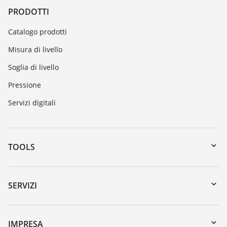
PRODOTTI
Catalogo prodotti
Misura di livello
Soglia di livello
Pressione
Servizi digitali
TOOLS
Downloads
Ricerca numero di serie
SERVIZI
myVEGA
Reso apparecchio
DTM Collection/PACTware
Seminari
IMPRESA