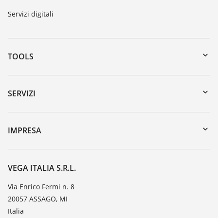
Servizi digitali
TOOLS
Downloads
Ricerca numero di serie
SERVIZI
myVEGA
Reso apparecchio
DTM Collection/PACTware
Seminari
IMPRESA
Ricerca
Servizio clienti
VEGA, l'azienda
Iscrizione alla newsletter
Lista resistenza
Contatto
VEGA ITALIA S.R.L.
Lista valore di costante dielettrica
Novità
Via Enrico Fermi n. 8
TeamViewer
20057 ASSAGO, MI
Stampa
Italia
Blog