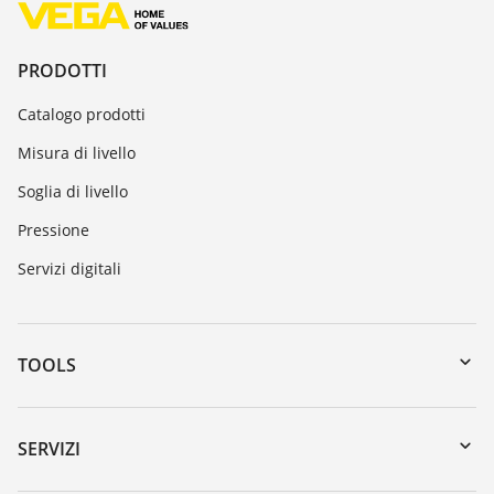
PRODOTTI
Catalogo prodotti
Misura di livello
Soglia di livello
Pressione
Servizi digitali
TOOLS
Downloads
Ricerca numero di serie
SERVIZI
myVEGA
Reso apparecchio