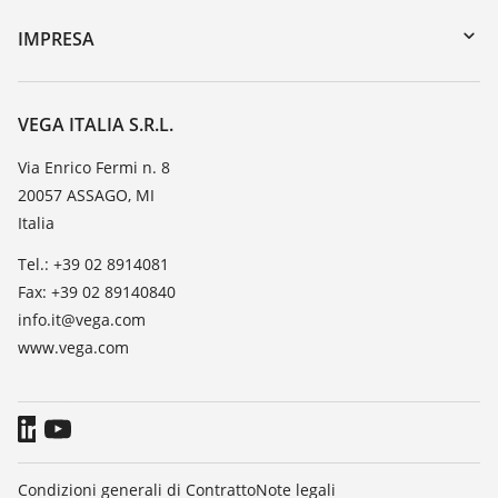
DTM Collection/PACTware
Seminari
IMPRESA
Ricerca
Servizio clienti
VEGA, l'azienda
Iscrizione alla newsletter
Lista resistenza
Contatto
VEGA ITALIA S.R.L.
Lista valore di costante dielettrica
Novità
Via Enrico Fermi n. 8
TeamViewer
20057 ASSAGO, MI
Stampa
Italia
Blog
Tel.: +39 02 8914081
Fax: +39 02 89140840
info.it@vega.com
www.vega.com
Condizioni generali di Contratto
Note legali