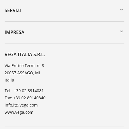
Ricerca numero di serie
SERVIZI
myVEGA
Reso apparecchio
DTM Collection/PACTware
Seminari
IMPRESA
Ricerca
Servizio clienti
VEGA, l'azienda
Iscrizione alla newsletter
Lista resistenza
Contatto
VEGA ITALIA S.R.L.
Lista valore di costante dielettrica
Novità
Via Enrico Fermi n. 8
TeamViewer
20057 ASSAGO, MI
Stampa
Italia
Blog
Tel.: +39 02 8914081
Fax: +39 02 89140840
info.it@vega.com
www.vega.com