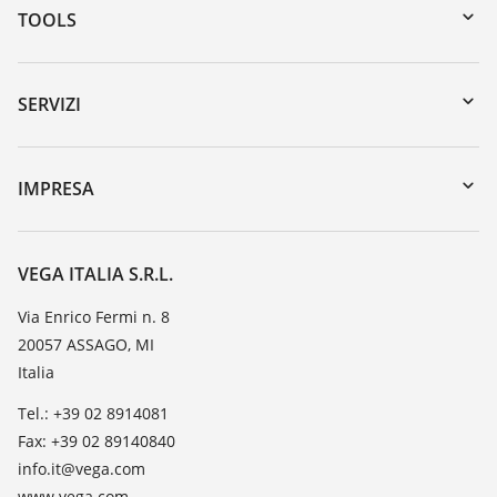
TOOLS
Downloads
Ricerca numero di serie
SERVIZI
myVEGA
Reso apparecchio
DTM Collection/PACTware
Seminari
IMPRESA
Ricerca
Servizio clienti
VEGA, l'azienda
Iscrizione alla newsletter
Lista resistenza
Contatto
VEGA ITALIA S.R.L.
Lista valore di costante dielettrica
Novità
Via Enrico Fermi n. 8
TeamViewer
20057 ASSAGO, MI
Stampa
Italia
Blog
Tel.: +39 02 8914081
Fax: +39 02 89140840
info.it@vega.com
www.vega.com