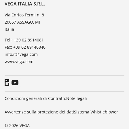
Lista resistenza
Contatto
VEGA ITALIA S.R.L.
Lista valore di costante dielettrica
Novità
Via Enrico Fermi n. 8
TeamViewer
20057 ASSAGO, MI
Stampa
Italia
Blog
Tel.: +39 02 8914081
Fax: +39 02 89140840
info.it@vega.com
www.vega.com
Condizioni generali di Contratto
Note legali
Avvertenze sulla protezione dei dati
Sistema Whistleblower
© 2026 VEGA