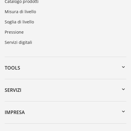
Catalogo prodotti
Misura di livello
Soglia di livello
Pressione
Servizi digitali
TOOLS
Downloads
Ricerca numero di serie
SERVIZI
myVEGA
Reso apparecchio
DTM Collection/PACTware
Seminari
IMPRESA
Ricerca
Servizio clienti
VEGA, l'azienda
Iscrizione alla newsletter