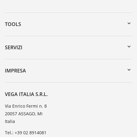
TOOLS
Downloads
Ricerca numero di serie
SERVIZI
myVEGA
Reso apparecchio
DTM Collection/PACTware
Seminari
IMPRESA
Ricerca
Servizio clienti
VEGA, l'azienda
Iscrizione alla newsletter
Lista resistenza
Contatto
VEGA ITALIA S.R.L.
Lista valore di costante dielettrica
Novità
Via Enrico Fermi n. 8
TeamViewer
20057 ASSAGO, MI
Stampa
Italia
Blog
Tel.: +39 02 8914081