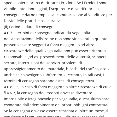
spedizioniere, prima di ritirare i Prodotti. Se i Prodotti sono
visibilmente danneggiati, l’Acquirente deve rifiutare la
consegna e darne tempestiva comunicazione al Venditore per
l’avvio delle pratiche assicurative.
(ii) Periodi e date di consegna
4.6.7. I termini di consegna indicati da Vega Italia
nell'Accettazione dell'Ordine non sono vincolanti in quanto
possono essere soggetti a forza maggiore o ad altre
circostanze delle quali Vega Italia non può essere ritenuta
responsabile (ad es. provvedimenti delle autorità, scioperi,
serrate, interruzioni del servizio, problemi di
approvvigionamento del materiale, blocchi del traffico, ecc. -
anche se coinvolgono subfornitori). Pertanto, in tali casi, i
termini di consegna saranno estesi di conseguenza.
4.6.8. Se, in caso di forza maggiore o altre circostanze di cui al
§ 4.6.7, la consegna dei Prodotti dovesse diventare
impossibile o irragionevole per Vega Italia, quest’ultima sarà
esonerata dall’adempimento dei propri obblighi contrattuali.
Se la consegna dovesse essere ritardata di oltre un mese, il
Venditore e l’Acquirente avranno il diritto di recedere dal