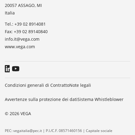
TeamViewer
20057 ASSAGO, MI
Stampa
Italia
Blog
Tel.: +39 02 8914081
Fax: +39 02 89140840
info.it@vega.com
www.vega.com
Condizioni generali di Contratto
Note legali
Avvertenze sulla protezione dei dati
Sistema Whistleblower
© 2026 VEGA
PEC: vegaitalia@pec.it | P.I./C.F. 08571460156 | Capitale sociale