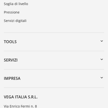
Soglia di livello
Pressione
Servizi digitali
TOOLS
Downloads
Ricerca numero di serie
SERVIZI
myVEGA
Reso apparecchio
DTM Collection/PACTware
Seminari
IMPRESA
Ricerca
Servizio clienti
VEGA, l'azienda
Iscrizione alla newsletter
Lista resistenza
Contatto
VEGA ITALIA S.R.L.
Lista valore di costante dielettrica
Novità
Via Enrico Fermi n. 8