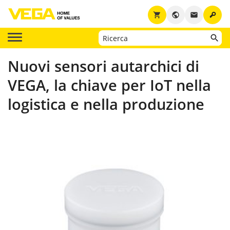
key
shopping_cart
public
email
Nuovi sensori autarchici di
VEGA, la chiave per IoT nella
logistica e nella produzione