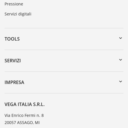
Pressione
Servizi digitali
TOOLS
Downloads
Ricerca numero di serie
SERVIZI
myVEGA
Reso apparecchio
DTM Collection/PACTware
Seminari
IMPRESA
Ricerca
Servizio clienti
VEGA, l'azienda
Iscrizione alla newsletter
Lista resistenza
Contatto
VEGA ITALIA S.R.L.
Lista valore di costante dielettrica
Novità
Via Enrico Fermi n. 8
TeamViewer
20057 ASSAGO, MI
Stampa