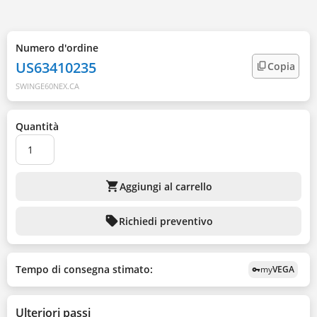
Numero d'ordine
US63410235
Copia
SWINGE60NEX.CA
Quantità
shopping_cart
Aggiungi al carrello
sell
Richiedi preventivo
Tempo di consegna stimato:
my
VEGA
vpn_key
Ulteriori passi