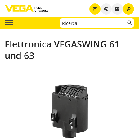
key
shopping_cart
public
email
Elettronica VEGASWING 61
und 63