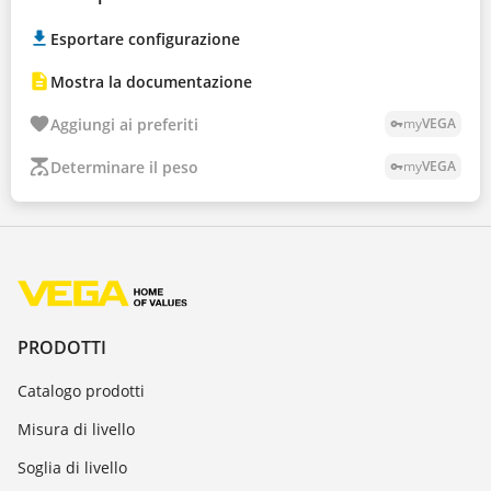
Esportare configurazione
Mostra la documentazione
Aggiungi ai preferiti
my
VEGA
vpn_key
Determinare il peso
my
VEGA
vpn_key
PRODOTTI
Catalogo prodotti
Misura di livello
Soglia di livello