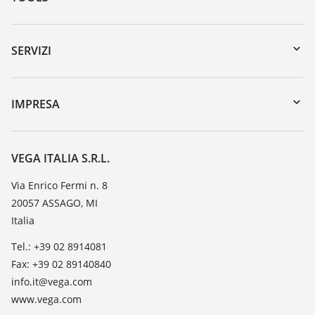
Downloads
Ricerca numero di serie
SERVIZI
myVEGA
Reso apparecchio
DTM Collection/PACTware
Seminari
IMPRESA
Ricerca
Servizio clienti
VEGA, l'azienda
Iscrizione alla newsletter
Lista resistenza
Contatto
VEGA ITALIA S.R.L.
Lista valore di costante dielettrica
Novità
Via Enrico Fermi n. 8
TeamViewer
20057 ASSAGO, MI
Stampa
Italia
Blog
Tel.: +39 02 8914081
Fax: +39 02 89140840
info.it@vega.com
www.vega.com