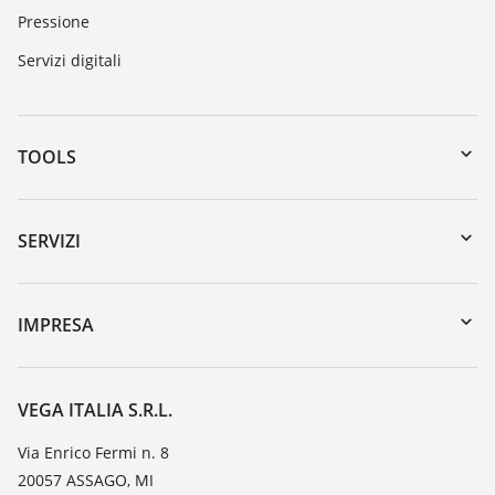
Pressione
Servizi digitali
TOOLS
Downloads
Ricerca numero di serie
SERVIZI
myVEGA
Reso apparecchio
DTM Collection/PACTware
Seminari
IMPRESA
Ricerca
Servizio clienti
VEGA, l'azienda
Iscrizione alla newsletter
Lista resistenza
Contatto
VEGA ITALIA S.R.L.
Lista valore di costante dielettrica
Novità
Via Enrico Fermi n. 8
TeamViewer
20057 ASSAGO, MI
Stampa