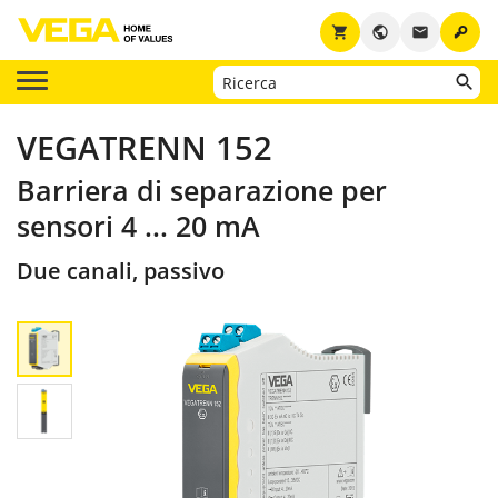
key
shopping_cart
public
email
VEGATRENN 152
Barriera di separazione per
sensori 4 ... 20 mA
Due canali, passivo