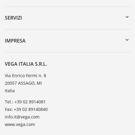
Downloads
Ricerca numero di serie
SERVIZI
myVEGA
Reso apparecchio
DTM Collection/PACTware
Seminari
IMPRESA
Ricerca
Servizio clienti
VEGA, l'azienda
Iscrizione alla newsletter
Lista resistenza
Contatto
VEGA ITALIA S.R.L.
Lista valore di costante dielettrica
Novità
Via Enrico Fermi n. 8
TeamViewer
20057 ASSAGO, MI
Stampa
Italia
Blog
Tel.: +39 02 8914081
Fax: +39 02 89140840
info.it@vega.com
www.vega.com