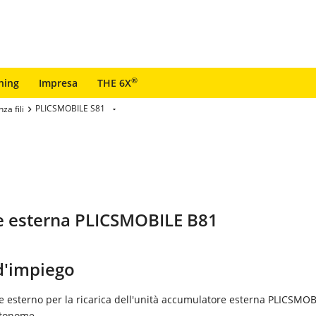
®
ning
Impresa
THE 6X
PLICSMOBILE S81
a fili
ore esterna PLICSMOBILE B81
'impiego
e esterno per la ricarica dell'unità accumulatore esterna PLICSMO
utonome.