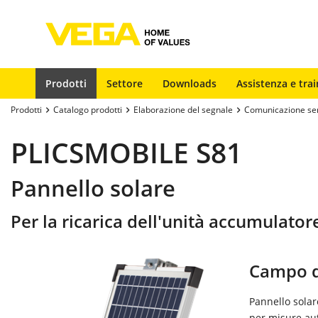
Prodotti
Settore
Downloads
Assistenza e trai
Prodotti
Catalogo prodotti
Elaborazione del segnale
Comunicazione senz
PLICSMOBILE S81
Pannello solare
Per la ricarica dell'unità accumulat
Campo d
Pannello solar
per misure a