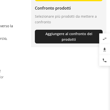
Confronto prodotti
Selezionare più prodotti da mettere a
confronto
verso la
Aggiungere al confronto dei
rcio,
swap_horiz
prodotti
file_download
phone
f
for