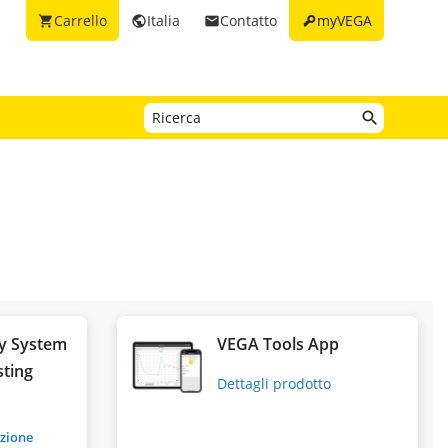
key
Carrello
Italia
Contatto
myVEGA
shopping_cart
public
email
y System
VEGA Tools App
sting
Dettagli prodotto
azione