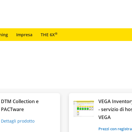
®
ning
Impresa
THE 6X
DTM Collection e
VEGA Inventor
PACTware
- servizio di ho
VEGA
Dettagli prodotto
Prezzi con registr