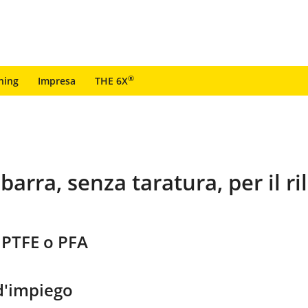
®
ning
Impresa
THE 6X
arra, senza taratura, per il ri
 PTFE o PFA
'impiego