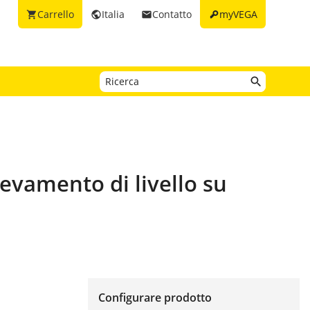
key
Carrello
Italia
Contatto
myVEGA
shopping_cart
public
email
levamento di livello su
Configurare prodotto