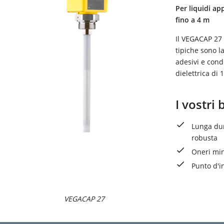
Per liquidi ap
fino a 4 m
Il VEGACAP 27 
tipiche sono l
adesivi e cond
dielettrica di 1
I vostri 
Lunga dur
robusta
Oneri min
Punto d'i
VEGACAP 27