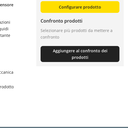
sensore
Configurare prodotto
Confronto prodotti
azioni
quidi
Selezionare più prodotti da mettere a
stante
confronto
Aggiungere al confronto dei
prodotti
ccanica
prodotto