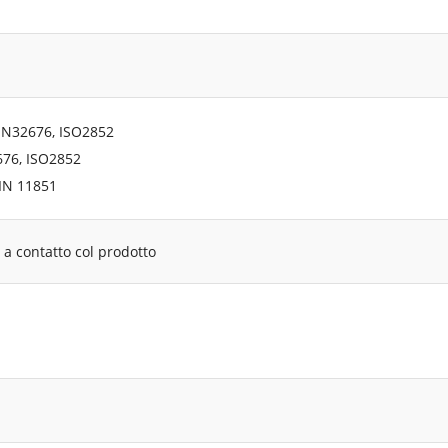
IN32676, ISO2852
676, ISO2852
DIN 11851
a contatto col prodotto