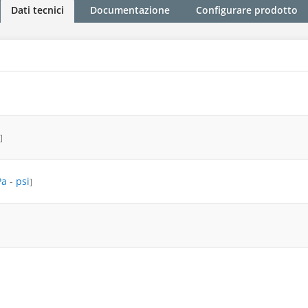
Dati tecnici
Documentazione
Configurare prodotto
]
Pa
-
psi
]