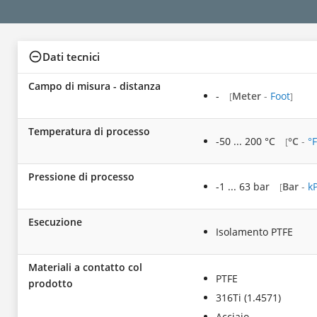
Dati tecnici
Campo di misura - distanza
-
Meter
-
Foot
[
]
Temperatura di processo
-50 ... 200 °C
°C
-
°F
[
Pressione di processo
-1 ... 63 bar
Bar
-
k
[
Esecuzione
Isolamento PTFE
Materiali a contatto col
PTFE
prodotto
316Ti (1.4571)
Acciaio