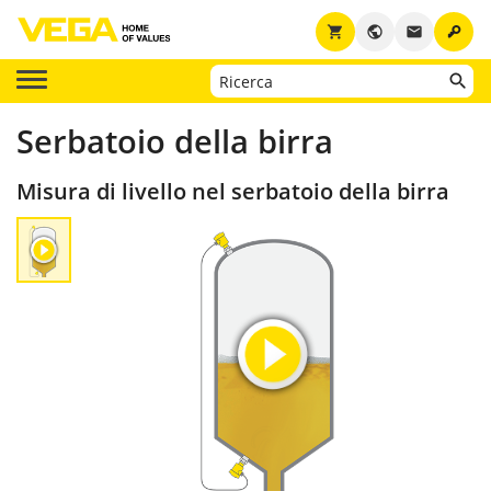
key
shopping_cart
public
email
Serbatoio della birra
Misura di livello nel serbatoio della birra