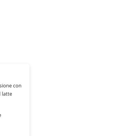
ssione con
 latte
e