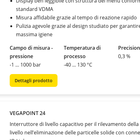
Display ben leggibile con struttura del menu confor
standard VDMA
Misura affidabile grazie al tempo di reazione rapido
Pulizia agevole grazie al design studiato per garantir
massima igiene
Campo di misura -
Temperatura di
Precision
pressione
processo
0,3 %
-1 ... 1000 bar
-40 ... 130 °C
Dettagli prodotto
VEGAPOINT 24
Interruttore di livello capacitivo per il rilevamento della 
livello nell’eliminazione delle particelle solide con conn