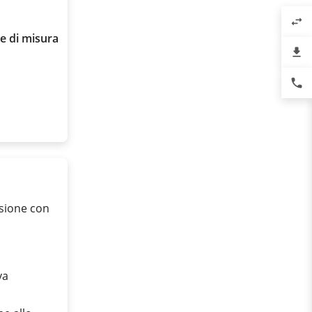
swap_horiz
e di misura
file_download
phone
ssione con
va