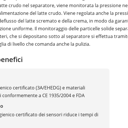
latte crudo nel separatore, viene monitorata la pressione ne
alimentazione del latte crudo. Viene regolata anche la press
deflusso del latte scremato e della crema, in modo da garan
zione uniforme. Il monitoraggio delle particelle solide sepa
eri, che si depositano sotto al separatore si effettua trami
lia di livello che comanda anche la pulizia.
benefici
ienico certificato (3A/EHEDG) e materiali
i conformemente a CE 1935/2004 e FDA
co
igienico certificato dei sensori riduce i tempi di