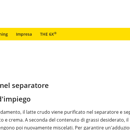
®
ning
Impresa
THE 6X
o nel separatore
'impiego
ldamento, il latte crudo viene purificato nel separatore e se
to e crema. A seconda del contenuto di grassi desiderato, il 
engono poi nuovamente miscelati. Per garantire un'adduzi