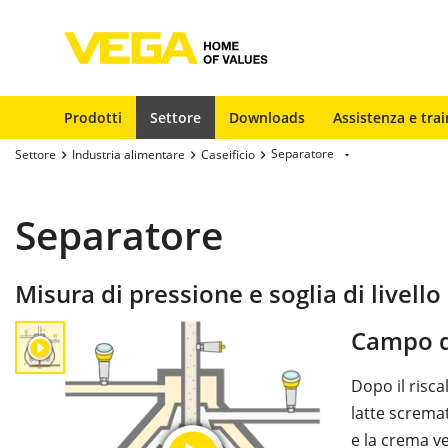
Prodotti
Settore
Downloads
Assistenza e trai
Separatore
Settore
Industria alimentare
Caseificio
Separatore
Misura di pressione e soglia di livell
Campo d
Dopo il risca
latte screma
e la crema v