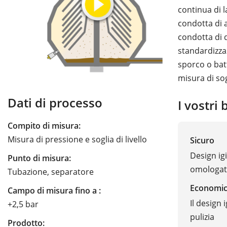
continua di 
condotta di 
condotta di 
standardizza
sporco o batt
misura di sog
Dati di processo
I vostri 
Compito di misura:
Misura di pressione e soglia di livello
Sicuro
Design ig
Punto di misura:
omologat
Tubazione, separatore
Economi
Campo di misura fino a :
Il design 
+2,5 bar
pulizia
Prodotto: