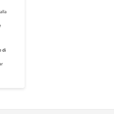
alla
e
 di
ar