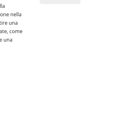
lla
ione nella
tire una
rate, come
te una