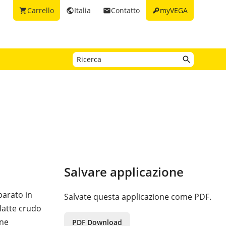
key
Carrello
Italia
Contatto
myVEGA
shopping_cart
public
email
Salvare applicazione
parato in
Salvate questa applicazione come PDF.
latte crudo
one
PDF Download