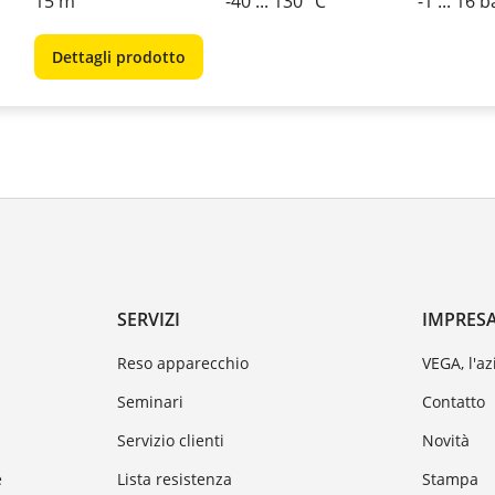
15 m
-40 ... 130 °C
-1 ... 16 b
Dettagli prodotto
SERVIZI
IMPRES
Reso apparecchio
VEGA, l'a
Seminari
Contatto
Servizio clienti
Novità
e
Lista resistenza
Stampa