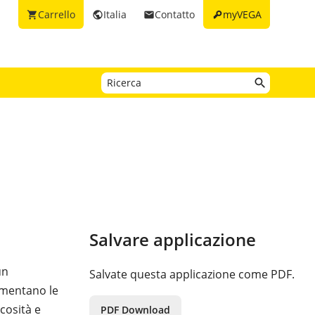
key
Carrello
Italia
Contatto
myVEGA
shopping_cart
public
email
Salvare applicazione
un
Salvate questa applicazione come PDF.
limentano le
cosità e
PDF Download