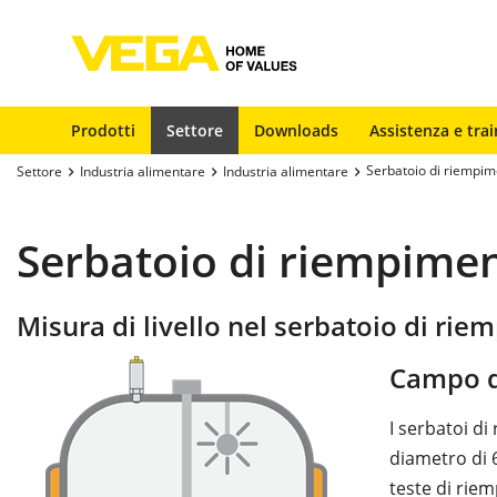
Prodotti
Settore
Downloads
Assistenza e trai
Serbatoio di riempi
Settore
Industria alimentare
Industria alimentare
Serbatoio di riempime
Misura di livello nel serbatoio di ri
Campo d
I serbatoi di
diametro di 6
teste di rie