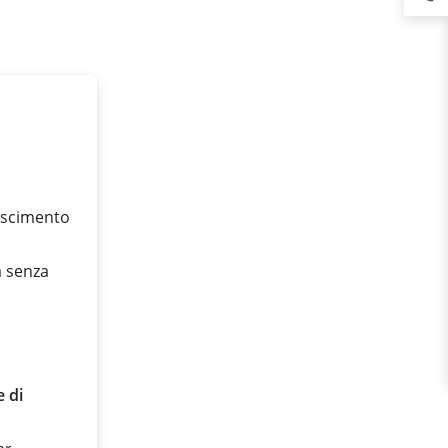
noscimento
a senza
 di