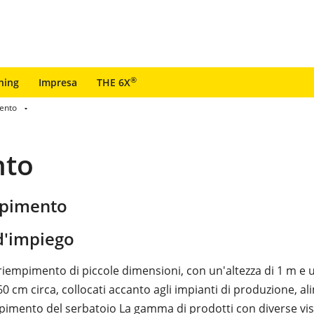
®
ning
Impresa
THE 6X
mento
nto
empimento
'impiego
 riempimento di piccole dimensioni, con un'altezza di 1 m e 
0 cm circa, collocati accanto agli impianti di produzione, a
mpimento del serbatoio La gamma di prodotti con diverse vis