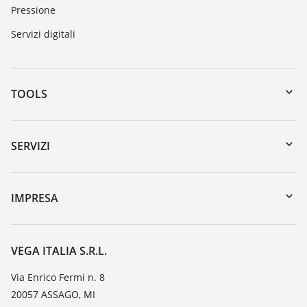
Pressione
Servizi digitali
TOOLS
Downloads
Ricerca numero di serie
SERVIZI
myVEGA
Reso apparecchio
DTM Collection/PACTware
Seminari
IMPRESA
Ricerca
Servizio clienti
VEGA, l'azienda
Iscrizione alla newsletter
Lista resistenza
Contatto
VEGA ITALIA S.R.L.
Lista valore di costante dielettrica
Novità
Via Enrico Fermi n. 8
TeamViewer
20057 ASSAGO, MI
Stampa