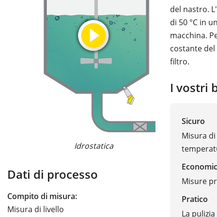
del nastro. 
di 50 °C in u
macchina. Pe
costante del 
filtro.
I vostri 
Ra
Sicuro
Misura di 
Idrostatica
temperat
Economi
Dati di processo
Misure pr
Compito di misura:
Pratico
Misura di livello
La pulizi