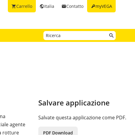
key
Carrello
Italia
Contatto
myVEGA
shopping_cart
public
email
Salvare applicazione
ina
Salvate questa applicazione come PDF.
ciale agente
a rotture
PDF Download