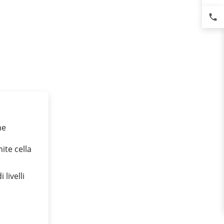
phone
ne
te cella
livelli