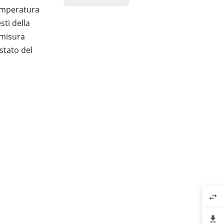
temperatura
sti della
 misura
stato del
swap_horiz
file_download