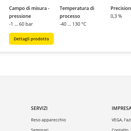
Campo di misura -
Temperatura di
Precision
pressione
processo
0,3 %
-1 ... 60 bar
-40 ... 130 °C
Dettagli prodotto
SERVIZI
IMPRES
Reso apparecchio
VEGA, l'a
Seminari
Contatto