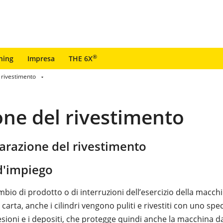
®
ning
Impresa
THE 6X
 rivestimento
one del rivestimento
parazione del rivestimento
'impiego
mbio di prodotto o di interruzioni dell’esercizio della macch
carta, anche i cilindri vengono puliti e rivestiti con uno spe
esioni e i depositi, che protegge quindi anche la macchina d