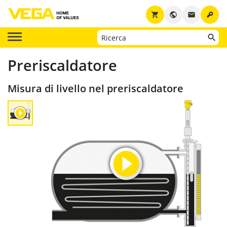
key
shopping_cart
public
email
Preriscaldatore
Misura di livello nel preriscaldatore