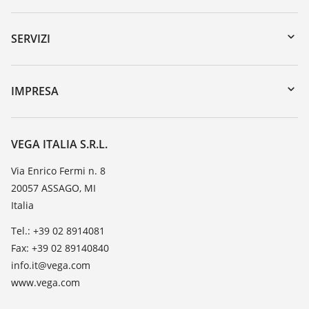
Downloads
Ricerca numero di serie
SERVIZI
myVEGA
Reso apparecchio
DTM Collection/PACTware
Seminari
IMPRESA
Ricerca
Servizio clienti
VEGA, l'azienda
Iscrizione alla newsletter
Lista resistenza
Contatto
VEGA ITALIA S.R.L.
Lista valore di costante dielettrica
Novità
Via Enrico Fermi n. 8
TeamViewer
20057 ASSAGO, MI
Stampa
Italia
Blog
Tel.: +39 02 8914081
Fax: +39 02 89140840
info.it@vega.com
www.vega.com