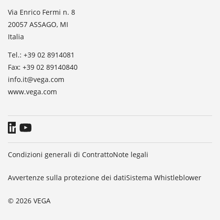
Lista valore di costante dielettrica
Novità
Via Enrico Fermi n. 8
TeamViewer
20057 ASSAGO, MI
Stampa
Italia
Blog
Tel.: +39 02 8914081
Fax: +39 02 89140840
info.it@vega.com
www.vega.com
Condizioni generali di Contratto
Note legali
Avvertenze sulla protezione dei dati
Sistema Whistleblower
© 2026 VEGA