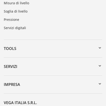
Misura di livello
Soglia di livello
Pressione
Servizi digitali
TOOLS
Downloads
Ricerca numero di serie
SERVIZI
myVEGA
Reso apparecchio
DTM Collection/PACTware
Seminari
IMPRESA
Ricerca
Servizio clienti
VEGA, l'azienda
Iscrizione alla newsletter
Lista resistenza
Contatto
VEGA ITALIA S.R.L.