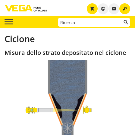
key
shopping_cart
public
email
Ciclone
Misura dello strato depositato nel ciclone