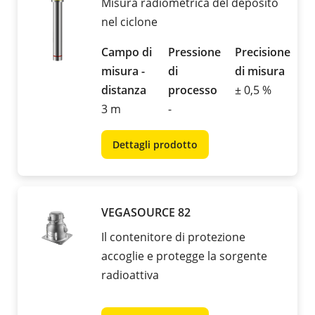
Misura radiometrica del deposito
nel ciclone
Campo di
Pressione
Precisione
misura -
di
di misura
distanza
processo
± 0,5 %
3 m
-
Dettagli prodotto
VEGASOURCE 82
Il contenitore di protezione
accoglie e protegge la sorgente
radioattiva