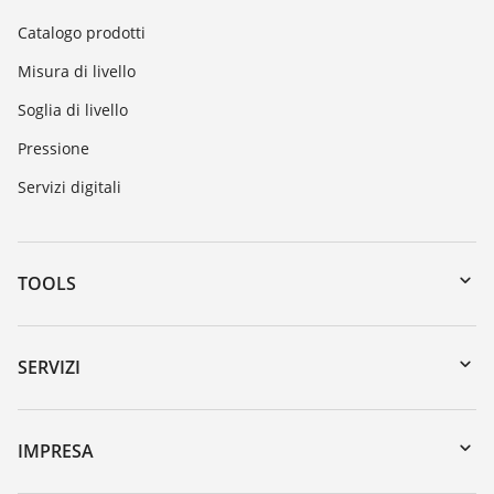
Catalogo prodotti
Misura di livello
Soglia di livello
Pressione
Servizi digitali
TOOLS
Downloads
Ricerca numero di serie
SERVIZI
myVEGA
Reso apparecchio
DTM Collection/PACTware
Seminari
IMPRESA
Ricerca
Servizio clienti
VEGA, l'azienda