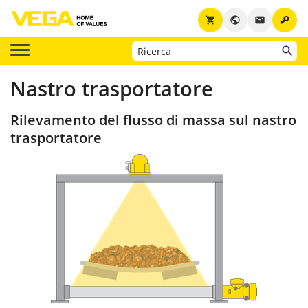
key
shopping_cart
public
email
Nastro trasportatore
Rilevamento del flusso di massa sul nastro
trasportatore