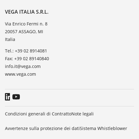
Iscrizione alla newsletter
Lista resistenza
Contatto
VEGA ITALIA S.R.L.
Lista valore di costante dielettrica
Novità
Via Enrico Fermi n. 8
TeamViewer
20057 ASSAGO, MI
Stampa
Italia
Blog
Tel.: +39 02 8914081
Fax: +39 02 89140840
info.it@vega.com
www.vega.com
Condizioni generali di Contratto
Note legali
Avvertenze sulla protezione dei dati
Sistema Whistleblower