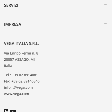
Ricerca numero di serie
SERVIZI
myVEGA
Reso apparecchio
DTM Collection/PACTware
Seminari
IMPRESA
Ricerca
Servizio clienti
VEGA, l'azienda
Iscrizione alla newsletter
Lista resistenza
Contatto
VEGA ITALIA S.R.L.
Lista valore di costante dielettrica
Novità
Via Enrico Fermi n. 8
TeamViewer
20057 ASSAGO, MI
Stampa
Italia
Blog
Tel.: +39 02 8914081
Fax: +39 02 89140840
info.it@vega.com
www.vega.com