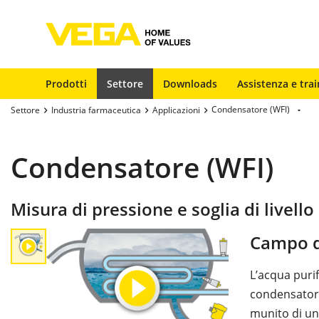
Prodotti
Settore
Downloads
Assistenza e trai
Condensatore (WFI)
Settore
Industria farmaceutica
Applicazioni
Condensatore (WFI)
Misura di pressione e soglia di livell
Campo d
L’acqua puri
condensatore
munito di un