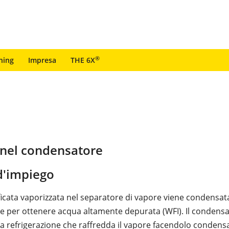
®
ning
Impresa
THE 6X
o nel condensatore
'impiego
ficata vaporizzata nel separatore di vapore viene condensat
 per ottenere acqua altamente depurata (WFI). Il condensa
a refrigerazione che raffredda il vapore facendolo condens