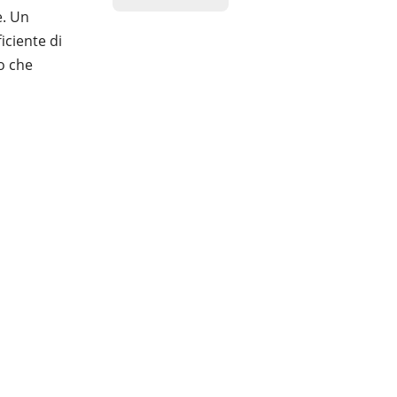
e. Un
iciente di
o che