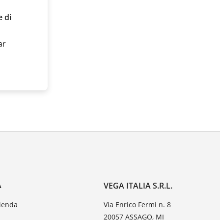
 di
ar
A
VEGA ITALIA S.R.L.
zienda
Via Enrico Fermi n. 8
20057 ASSAGO, MI