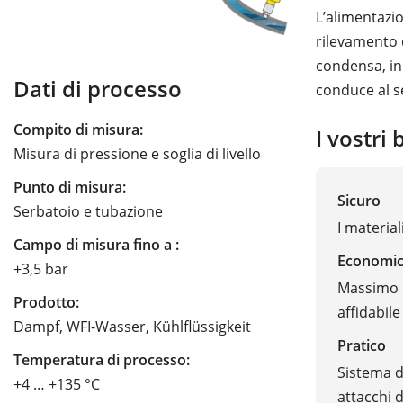
L’alimentazi
rilevamento d
condensa, in
Dati di processo
conduce al s
Compito di misura:
I vostri 
Misura di pressione e soglia di livello
Punto di misura:
Sicuro
Serbatoio e tubazione
I materia
Campo di misura fino a :
Economi
+3,5 bar
Massimo r
Prodotto:
affidabile
Dampf, WFI-Wasser, Kühlflüssigkeit
Pratico
Temperatura di processo:
Sistema d
+4 … +135 °C
attacchi 