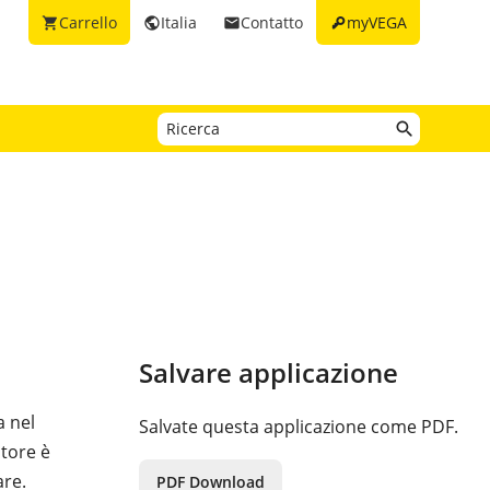
key
Carrello
Italia
Contatto
myVEGA
shopping_cart
public
email
Salvare applicazione
a nel
Salvate questa applicazione come PDF.
tore è
are.
PDF Download