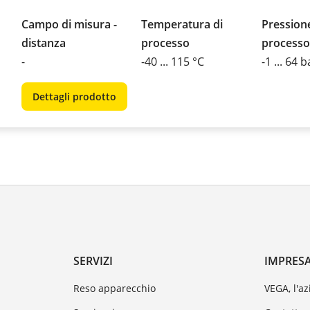
Campo di misura -
Temperatura di
Pressione
distanza
processo
processo
-
-40 ... 115 °C
-1 ... 64 b
Dettagli prodotto
SERVIZI
IMPRES
Reso apparecchio
VEGA, l'a