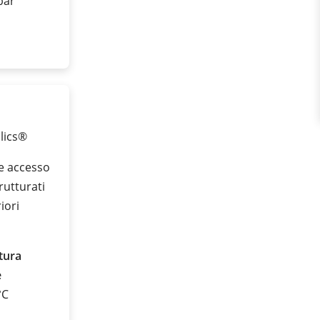
 bar
plics®
le accesso
rutturati
iori
tura
e
°C