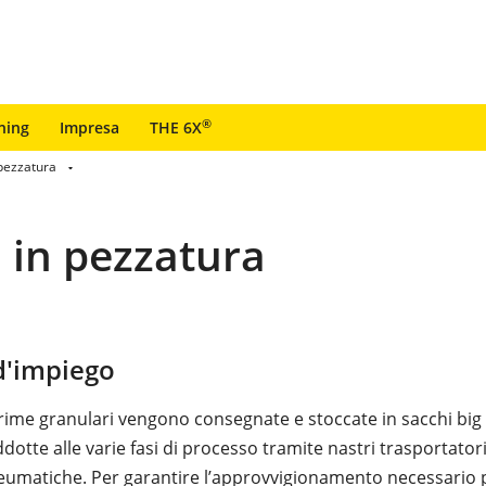
®
ning
Impresa
THE 6X
 pezzatura
i in pezzatura
'impiego
rime granulari vengono consegnate e stoccate in sacchi big
dotte alle varie fasi di processo tramite nastri trasportator
umatiche. Per garantire l’approvvigionamento necessario p