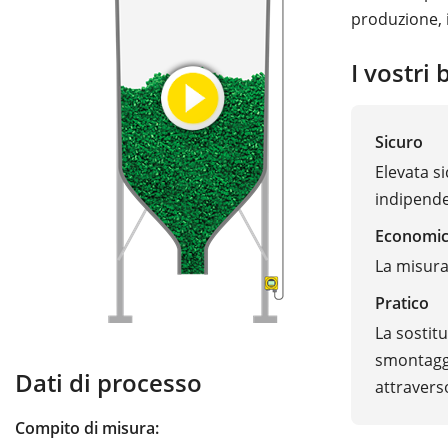
produzione, i
I vostri 
Sicuro
Elevata s
indipende
Economi
La misura
Pratico
La sostit
smontaggi
Dati di processo
attraverso
Compito di misura: