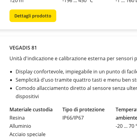
120 m
-196 ... 450 °C
-1 ... 160
Dettagli prodotto
VEGADIS 81
Unità d'indicazione e calibrazione esterna per sensori 
Display confortevole, impiegabile in un punto di faci
Semplicità d'uso tramite quattro tasti e menu ben st
Comodo allacciamento diretto al sensore senza ulter
dispositivi
Materiale custodia
Tipo di protezione
Tempera
Resina
IP66/IP67
ambient
Alluminio
-20 ... 70 
Acciaio speciale