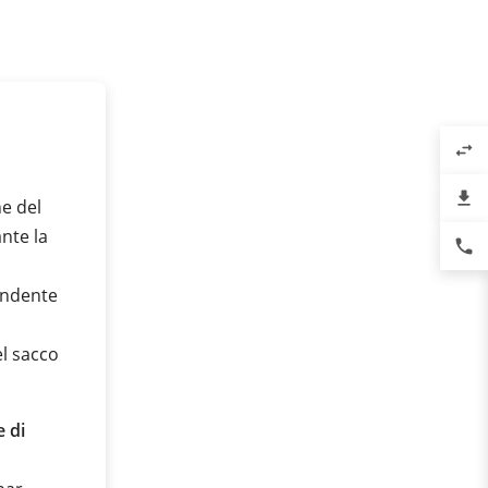
swap_horiz
file_download
ne del
nte la
phone
endente
el sacco
 di