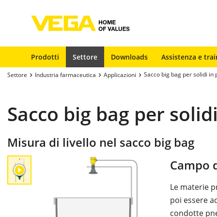
Prodotti
Settore
Downloads
Assistenza e trai
Sacco big bag per solidi in
Settore
Industria farmaceutica
Applicazioni
Sacco big bag per solid
Misura di livello nel sacco big bag
Campo d
Le materie p
poi essere ad
condotte pne