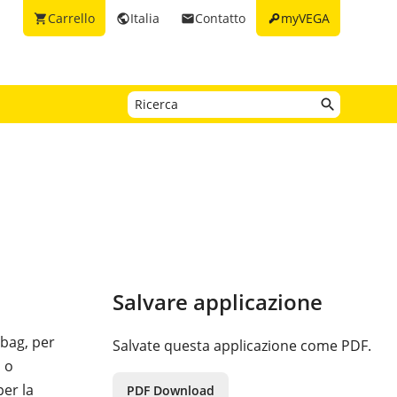
key
Carrello
Italia
Contatto
myVEGA
shopping_cart
public
email
Salvare applicazione
 bag, per
Salvate questa applicazione come PDF.
i o
er la
PDF Download