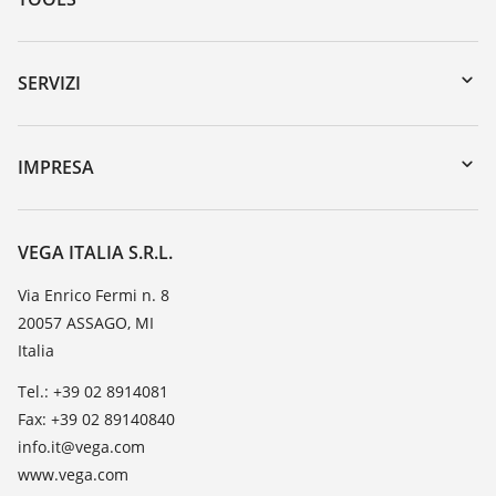
Downloads
Ricerca numero di serie
SERVIZI
myVEGA
Reso apparecchio
DTM Collection/PACTware
Seminari
IMPRESA
Ricerca
Servizio clienti
VEGA, l'azienda
Iscrizione alla newsletter
Lista resistenza
Contatto
VEGA ITALIA S.R.L.
Lista valore di costante dielettrica
Novità
Via Enrico Fermi n. 8
TeamViewer
20057 ASSAGO, MI
Stampa
Italia
Blog
Tel.: +39 02 8914081
Fax: +39 02 89140840
info.it@vega.com
www.vega.com