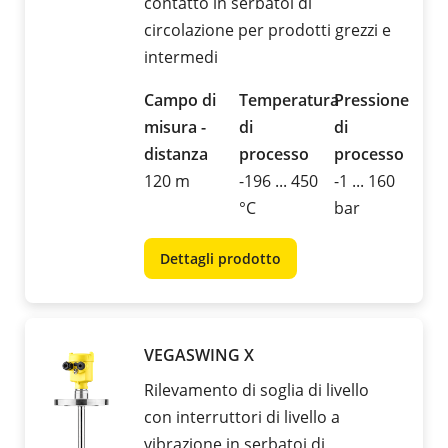
contatto in serbatoi di
circolazione per prodotti grezzi e
intermedi
Campo di
Temperatura
Pressione
misura -
di
di
distanza
processo
processo
120 m
-196 ... 450
-1 ... 160
°C
bar
Dettagli prodotto
VEGASWING X
Rilevamento di soglia di livello
con interruttori di livello a
vibrazione in serbatoi di