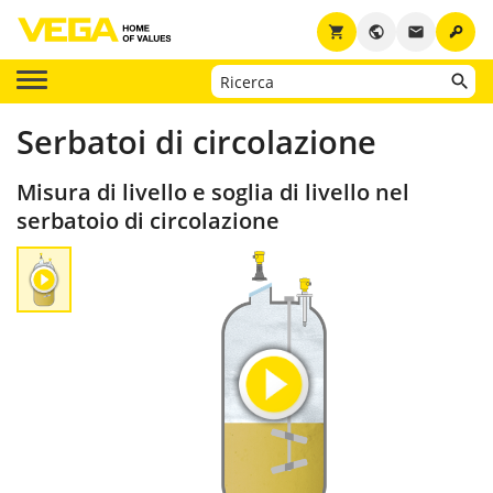
key
shopping_cart
public
email
Serbatoi di circolazione
Misura di livello e soglia di livello nel
serbatoio di circolazione