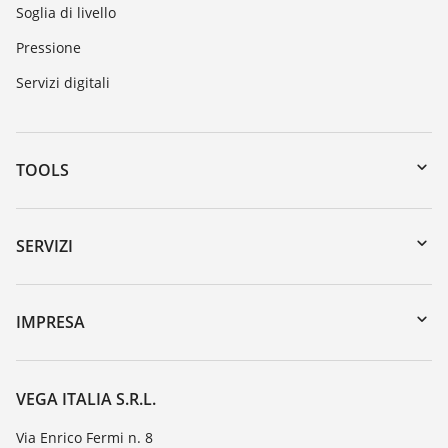
Soglia di livello
Pressione
Servizi digitali
TOOLS
Downloads
Ricerca numero di serie
SERVIZI
myVEGA
Reso apparecchio
DTM Collection/PACTware
Seminari
IMPRESA
Ricerca
Servizio clienti
VEGA, l'azienda
Iscrizione alla newsletter
Lista resistenza
Contatto
VEGA ITALIA S.R.L.
Lista valore di costante dielettrica
Novità
Via Enrico Fermi n. 8