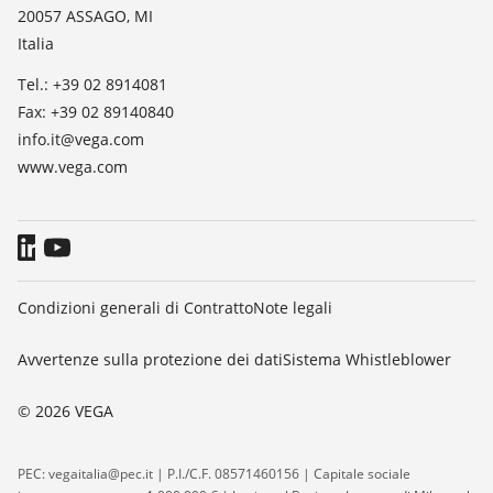
TeamViewer
20057 ASSAGO, MI
Stampa
Italia
Blog
Tel.: +39 02 8914081
Fax: +39 02 89140840
info.it@vega.com
www.vega.com
Condizioni generali di Contratto
Note legali
Avvertenze sulla protezione dei dati
Sistema Whistleblower
© 2026 VEGA
PEC: vegaitalia@pec.it | P.I./C.F. 08571460156 | Capitale sociale