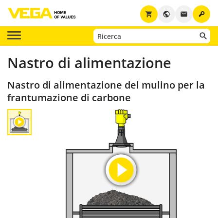
key
shopping_cart
public
email
Nastro di alimentazione
Nastro di alimentazione del mulino per la
frantumazione di carbone