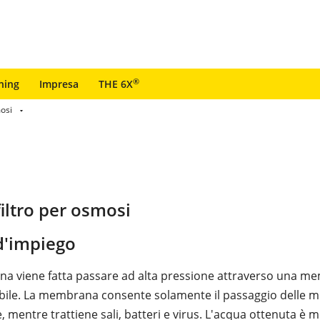
®
ning
Impresa
THE 6X
mosi
filtro per osmosi
'impiego
na viene fatta passare ad alta pressione attraverso una 
le. La membrana consente solamente il passaggio delle m
 mentre trattiene sali, batteri e virus. L'acqua ottenuta è m