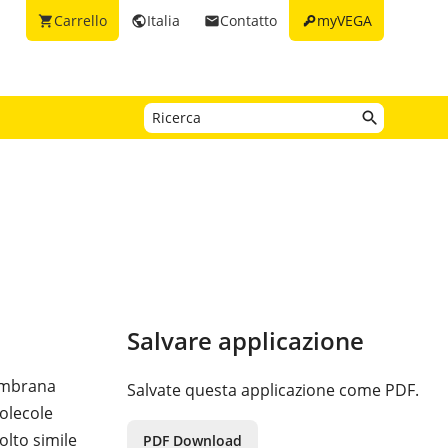
key
Carrello
Italia
Contatto
myVEGA
shopping_cart
public
email
Salvare applicazione
membrana
Salvate questa applicazione come PDF.
olecole
olto simile
PDF Download