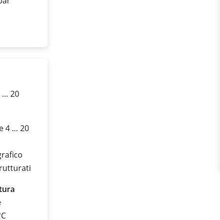
 bar
4 … 20
te 4 … 20
grafico
rutturati
tura
e
°C