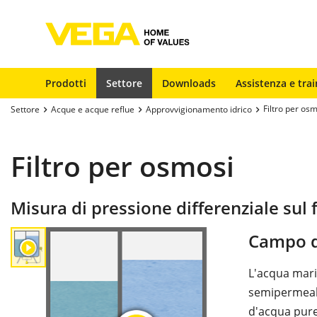
Prodotti
Settore
Downloads
Assistenza e trai
Filtro per os
Settore
Acque e acque reflue
Approvvigionamento idrico
Filtro per osmosi
Misura di pressione differenziale sul 
Campo d
L'acqua mari
semipermeabi
d'acqua pure,