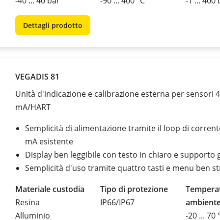
-40 ... 40 bar
-90 ... 400 °C
-1 ... 400
Dettagli prodotto
VEGADIS 81
Unità d'indicazione e calibrazione esterna per sensori 
mA/HART
Semplicità di alimentazione tramite il loop di corren
mA esistente
Display ben leggibile con testo in chiaro e supporto 
Semplicità d'uso tramite quattro tasti e menu ben st
Materiale custodia
Tipo di protezione
Tempera
Resina
IP66/IP67
ambient
Alluminio
-20 ... 70 