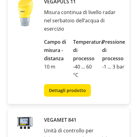
VEGAPULS 11
Misura continua di livello radar
nel serbatoio dell’acqua di
esercizio
Campo di
Temperatura
Pressione
misura -
di
di
distanza
processo
processo
10 m
-40 ... 60
-1 ... 3 bar
°C
Dettagli prodotto
VEGAMET 841
Unità di controllo per