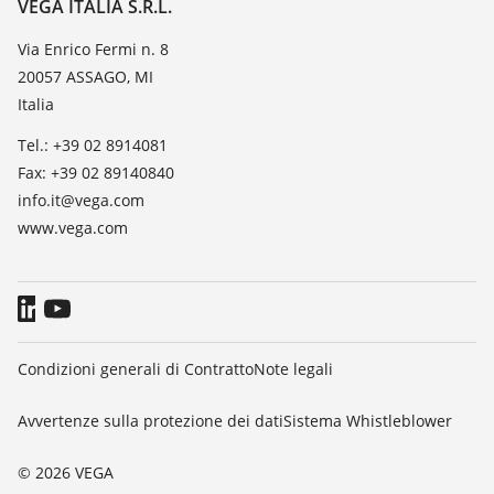
Contatto
VEGA ITALIA S.R.L.
Lista valore di costante dielettrica
Novità
Via Enrico Fermi n. 8
TeamViewer
20057 ASSAGO, MI
Stampa
Italia
Blog
Tel.: +39 02 8914081
Fax: +39 02 89140840
info.it@vega.com
www.vega.com
Condizioni generali di Contratto
Note legali
Avvertenze sulla protezione dei dati
Sistema Whistleblower
© 2026 VEGA