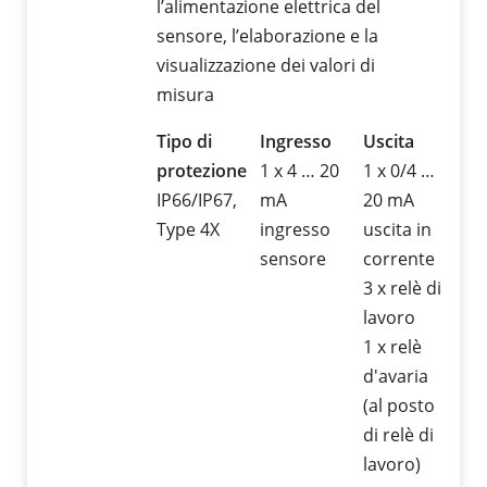
l’alimentazione elettrica del
sensore, l’elaborazione e la
visualizzazione dei valori di
misura
Tipo di
Ingresso
Uscita
protezione
1 x 4 … 20
1 x 0/4 …
IP66/IP67,
mA
20 mA
Type 4X
ingresso
uscita in
sensore
corrente
3 x relè di
lavoro
1 x relè
d'avaria
(al posto
di relè di
lavoro)