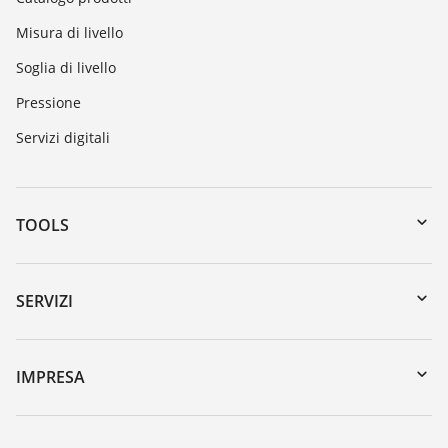
Misura di livello
Soglia di livello
Pressione
Servizi digitali
TOOLS
Downloads
Ricerca numero di serie
SERVIZI
myVEGA
Reso apparecchio
DTM Collection/PACTware
Seminari
IMPRESA
Ricerca
Servizio clienti
VEGA, l'azienda
Iscrizione alla newsletter
Lista resistenza