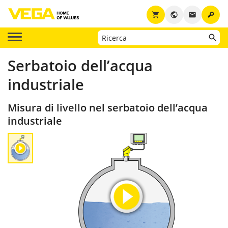
key
shopping_cart
public
email
Serbatoio dell’acqua
industriale
Misura di livello nel serbatoio dell’acqua
industriale