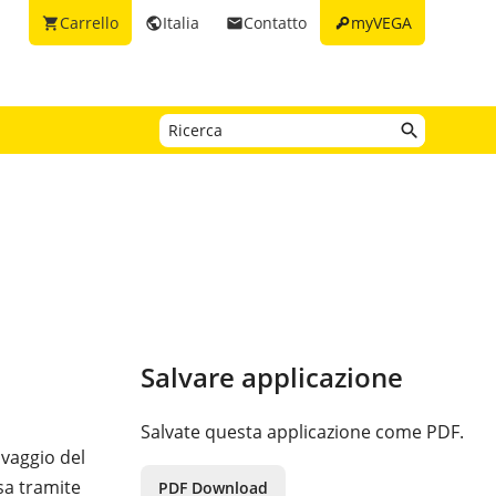
key
Carrello
Italia
Contatto
myVEGA
shopping_cart
public
email
Salvare applicazione
Salvate questa applicazione come PDF.
avaggio del
sa tramite
PDF Download