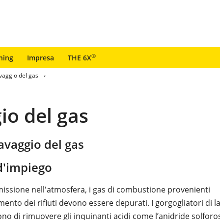
®
ning
Impresa
THE 6X
vaggio del gas
io del gas
lavaggio del gas
'impiego
missione nell'atmosfera, i gas di combustione provenienti
mento dei rifiuti devono essere depurati. I gorgogliatori di l
no di rimuovere gli inquinanti acidi come l’anidride solforo