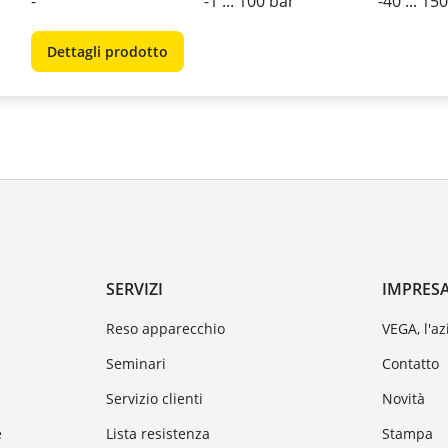
-
-1 ... 100 bar
-40 ... 15
Dettagli prodotto
SERVIZI
IMPRES
Reso apparecchio
VEGA, l'a
Seminari
Contatto
Servizio clienti
Novità
e
Lista resistenza
Stampa