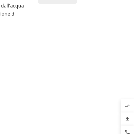
i dall'acqua
ione di
è
swap_horiz
file_download
phone