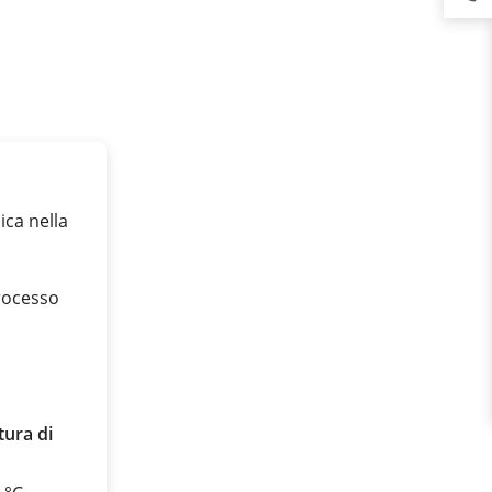
ica nella
rocesso
ura di