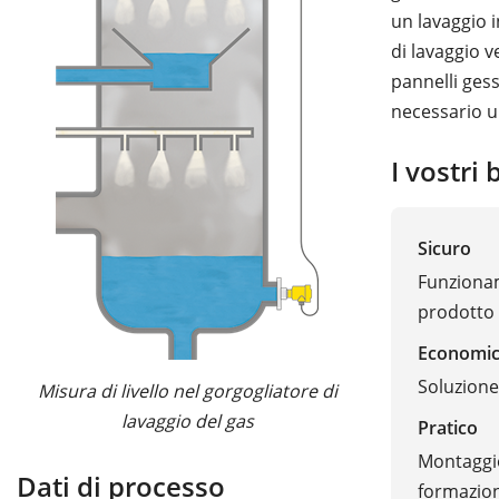
un lavaggio i
di lavaggio 
pannelli ges
necessario un
I vostri 
Sicuro
Funzionam
prodotto 
Economi
Soluzione
Misura di livello nel gorgogliatore di
lavaggio del gas
Pratico
Montaggio
Dati di processo
formazion