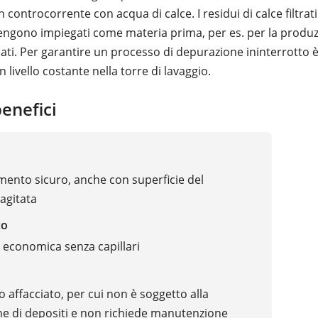
n controcorrente con acqua di calce. I residui di calce filtrat
vengono impiegati come materia prima, per es. per la produz
sati. Per garantire un processo di depurazione ininterrotto 
 livello costante nella torre di lavaggio.
benefici
ento sicuro, anche con superficie del
agitata
co
 economica senza capillari
 affacciato, per cui non è soggetto alla
e di depositi e non richiede manutenzione