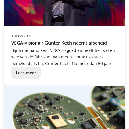
18/12/2024
VEGA-visionair Günter Kech neemt afscheid
Bijna niemand kent VEGA zo goed en heeft het wel en
wee van de fabrikant van meettechniek zo sterk
beïnvloed als hij: Günter Kech. Na meer dan 50 jaar bij
VEGA werkzaam te zijn geweest, waarvan 25 jaar in de
Lees meer
directie, is de gepassioneerde knutselaar en pionier
feestelijk uitgezwaaid en kan hij aan zijn pensioen
beginnen.