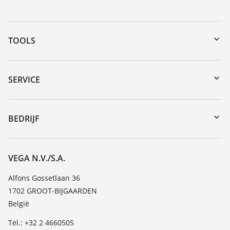
TOOLS
Downloads
Serienummer zoeken
SERVICE
myVEGA
Reparatieformulier instrument
DTM Collection/PACTware
Seminars
BEDRIJF
Zoeken
Service
Vacature
Bestendigheidslijst
Over VEGA
VEGA N.V./S.A.
Lijst van diëlektrische constanten
Contact
Alfons Gossetlaan 36
TeamViewer
1702 GROOT-BIJGAARDEN
Nieuws
België
Persberichten
Tel.: +32 2 4660505
Blog