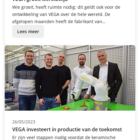
Wie groeit, heeft ruimte nodig: dit geldt ook voor de
ontwikkeling van VEGA over de hele wereld. De
afgelopen maanden heeft de fabrikant van
meettechniek op maar liefst vier locaties tegelijk zijn
Lees meer
intrek genomen in nieuwe gebouwen: in Groot-
Brittannië, de Verenigde Staten, Zuid-Afrika en Spanje.
26/05/2023
VEGA investeert in productie van de toekomst
Er zijn veel stappen nodig voordat de keramische