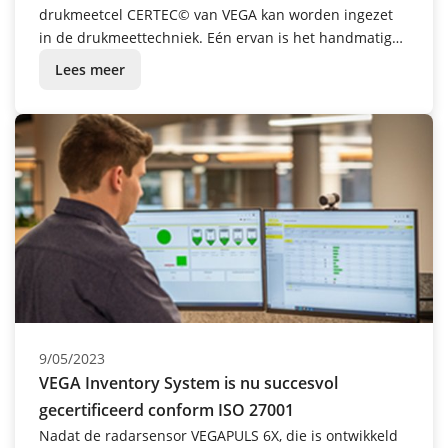
drukmeetcel CERTEC© van VEGA kan worden ingezet
in de drukmeettechniek. Eén ervan is het handmatig
aanbrengen van de componenten, een
Lees meer
arbeidsintentief klusje - nu nog. Want momenteel
loopt er een onderzoeksproject om deze processtap te
automatiseren.
9/05/2023
VEGA Inventory System is nu succesvol
gecertificeerd conform ISO 27001
Nadat de radarsensor VEGAPULS 6X, die is ontwikkeld