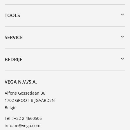
TOOLS
Downloads
Serienummer zoeken
SERVICE
myVEGA
Reparatieformulier instrument
DTM Collection/PACTware
Seminars
BEDRIJF
Zoeken
Service
Vacature
Bestendigheidslijst
Over VEGA
VEGA N.V./S.A.
Lijst van diëlektrische constanten
Contact
Alfons Gossetlaan 36
TeamViewer
1702 GROOT-BIJGAARDEN
Nieuws
België
Persberichten
Tel.: +32 2 4660505
Blog
info.be@vega.com