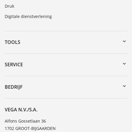
Druk
Digitale dienstverlening
TOOLS
Downloads
Serienummer zoeken
SERVICE
myVEGA
Reparatieformulier instrument
DTM Collection/PACTware
Seminars
BEDRIJF
Zoeken
Service
Vacature
Bestendigheidslijst
Over VEGA
VEGA N.V./S.A.
Lijst van diëlektrische constanten
Contact
Alfons Gossetlaan 36
TeamViewer
1702 GROOT-BIJGAARDEN
Nieuws