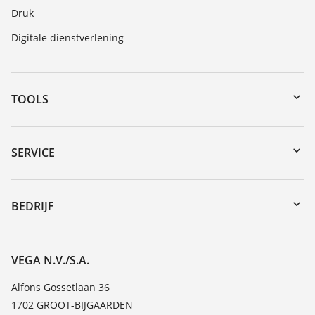
Druk
Digitale dienstverlening
TOOLS
Downloads
Serienummer zoeken
SERVICE
myVEGA
Reparatieformulier instrument
DTM Collection/PACTware
Seminars
BEDRIJF
Zoeken
Service
Vacature
Bestendigheidslijst
Over VEGA
VEGA N.V./S.A.
Lijst van diëlektrische constanten
Contact
Alfons Gossetlaan 36
TeamViewer
1702 GROOT-BIJGAARDEN
Nieuws