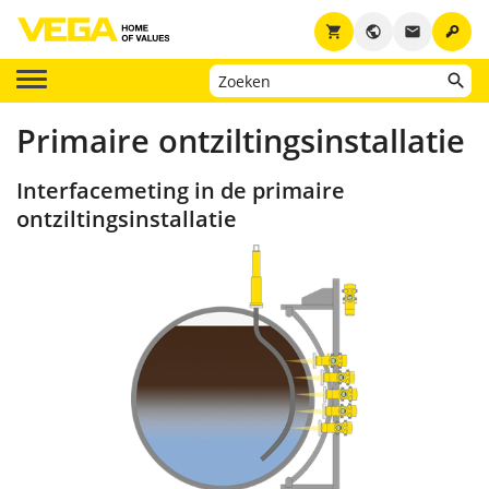
key
shopping_cart
public
email
Primaire ontziltingsinstallatie
Interfacemeting in de primaire
ontziltingsinstallatie