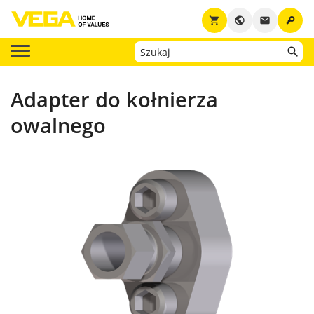
key
shopping_cart
public
email
Adapter do kołnierza
owalnego