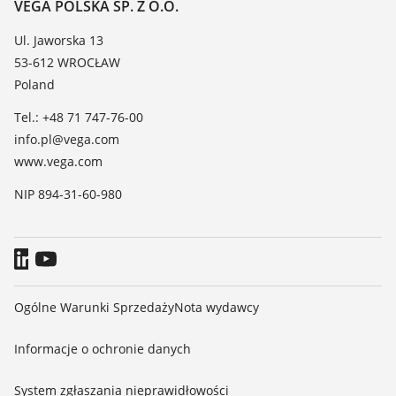
Kontakt
VEGA POLSKA SP. Z O.O.
Lista stałych dielektrycznych
Aktualności
Ul. Jaworska 13
TeamViewer
53-612 WROCŁAW
Media
Poland
Blog
Tel.: +48 71 747-76-00
info.pl@vega.com
www.vega.com
NIP 894-31-60-980
Ogólne Warunki Sprzedaży
Nota wydawcy
Informacje o ochronie danych
System zgłaszania nieprawidłowości