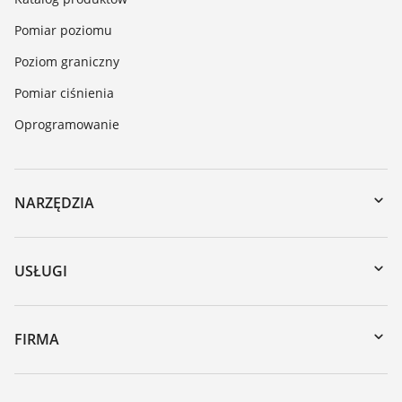
Pomiar poziomu
Poziom graniczny
Pomiar ciśnienia
Oprogramowanie
NARZĘDZIA
Do pobrania
Wyszukiwanie po numerze seryjnym
USŁUGI
myVEGA
Naprawa
DTM Collection/PACTware
Szkolenia
FIRMA
Wyszukiwanie
Wsparcie
O firmie VEGA
Tabela odporności chemicznej