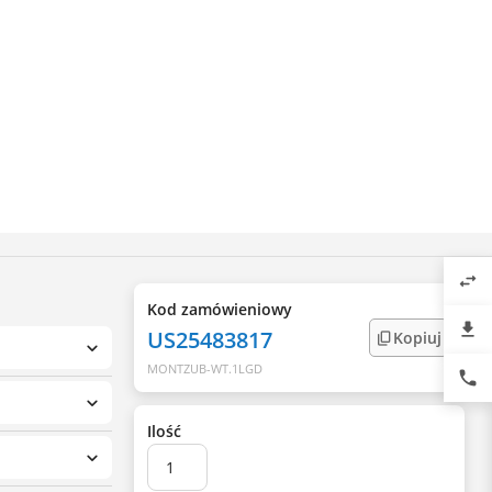
swap_horiz
Kod zamówieniowy
file_download
US25483817
Kopiuj
MONTZUB-WT.1LGD
phone
Ilość