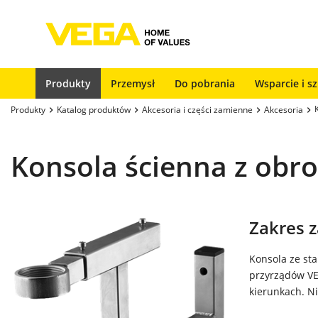
Produkty
Przemysł
Do pobrania
Wsparcie i s
Produkty
Katalog produktów
Akcesoria i części zamienne
Akcesoria
Konsola ścienna z ob
Zakres 
Konsola ze st
przyrządów VE
kierunkach. N