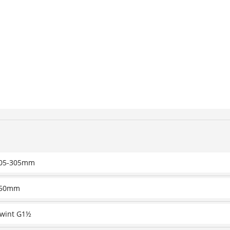
05-305mm
50mm
wint G1½