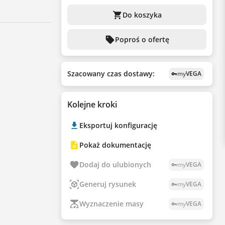
shopping_cart
Do koszyka
sell
Poproś o ofertę
Szacowany czas dostawy:
my
VEGA
vpn_key
Kolejne kroki
Eksportuj konfigurację
Pokaż dokumentację
Dodaj do ulubionych
my
VEGA
vpn_key
Generuj rysunek
my
VEGA
vpn_key
Wyznaczenie masy
my
VEGA
vpn_key