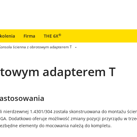
®
zkolenia
Firma
THE 6X
Konsola ścienna z obrotowym adapterem T
rotowym adapterem T
zastosowania
ali nierdzewnej 1.4301/304 została skonstruowana do montażu ści
GA. Dodatkowo oferuje możliwość zmiany pozycji przyrządu w trze
iezbędne elementy do mocowania należą do kompletu.