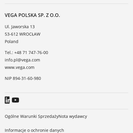
Wsparcie
O firmie VEGA
Tabela odporności chemicznej
Kontakt
VEGA POLSKA SP. Z O.O.
Lista stałych dielektrycznych
Aktualności
Ul. Jaworska 13
TeamViewer
53-612 WROCŁAW
Media
Poland
Blog
Tel.: +48 71 747-76-00
info.pl@vega.com
www.vega.com
NIP 894-31-60-980
Ogólne Warunki Sprzedaży
Nota wydawcy
Informacje o ochronie danych