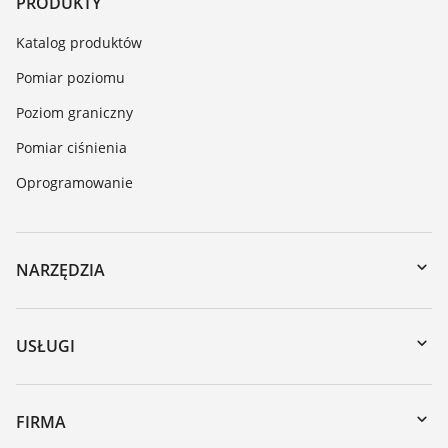
PRODUKTY
Katalog produktów
Pomiar poziomu
Poziom graniczny
Pomiar ciśnienia
Oprogramowanie
NARZĘDZIA
Do pobrania
Wyszukiwanie po numerze seryjnym
USŁUGI
myVEGA
Naprawa
DTM Collection/PACTware
Szkolenia
FIRMA
Wyszukiwanie