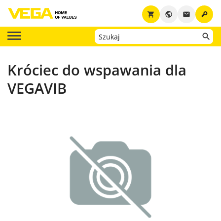
key
shopping_cart
public
email
Króciec do wspawania dla
VEGAVIB