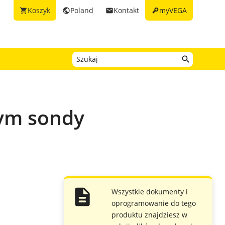
key
Koszyk
Poland
Kontakt
myVEGA
shopping_cart
public
email
nym sondy
Wszystkie dokumenty i
oprogramowanie do tego
produktu znajdziesz w