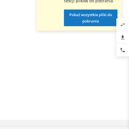
sekcji plików do pobrania.
Pokaż wszystkie pliki do
pobrania
swap_horiz
file_download
phone