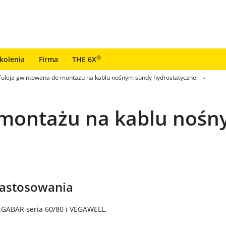
®
zkolenia
Firma
THE 6X
Tuleja gwintowana do montażu na kablu nośnym sondy hydrostatycznej
 montażu na kablu noś
zastosowania
EGABAR seria 60/80 i VEGAWELL.