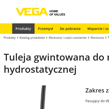
Produkty
Przemysł
Do pobrania
Wsparcie i s
Produkty
Katalog produktów
Akcesoria i części zamienne
Akcesoria
Tuleja gwintowana do
hydrostatycznej
Zakres 
Pasujący do V