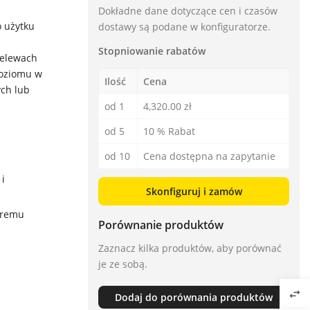
Dokładne dane dotyczące cen i czasów
 użytku
dostawy są podane w konfiguratorze.
Stopniowanie rabatów
zelewach
poziomu w
Ilość
Cena
ych lub
od 1
4,320.00 zł
od 5
10 % Rabat
od 10
Cena dostępna na zapytanie
i
Skonfiguruj i zamów
bremu
Porównanie produktów
Zaznacz kilka produktów, aby porównać
je ze sobą.
swap_horiz
Dodaj do porównania produktów