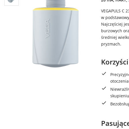
VEGAPULS C 23
w podstawowyc
Najczęściej j
burzowych ora
średniej wielk
pryzmach.
Korzyści
Precyzyj
otoczenia
Niewrażli
skupieniu
Bezobsług
Pasując