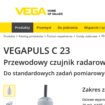
Produkty
Przemysł
Do pobrania
Wsparcie i s
VE
Produkty
Katalog produktów
Poziom napełnienia
Sondy radarowe
VEGAPULS C 23
Przewodowy czujnik radarow
Do standardowych zadań pomiarowych
Zakres 
Osiowe wyprow
20 mA, HART, 