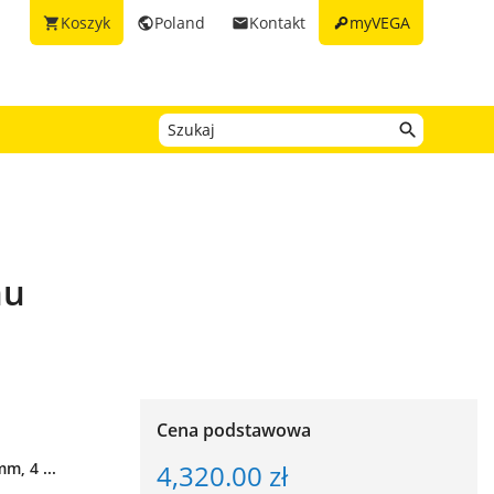
key
Koszyk
Poland
Kontakt
myVEGA
shopping_cart
public
email
mu
Cena podstawowa
4,320.00 zł
, 4 ...