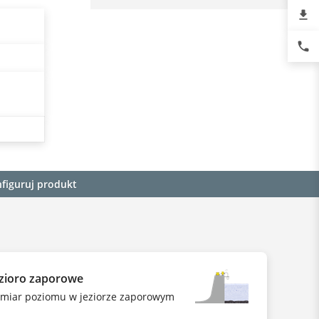
file_download
phone
figuruj produkt
ezioro zaporowe
miar poziomu w jeziorze zaporowym