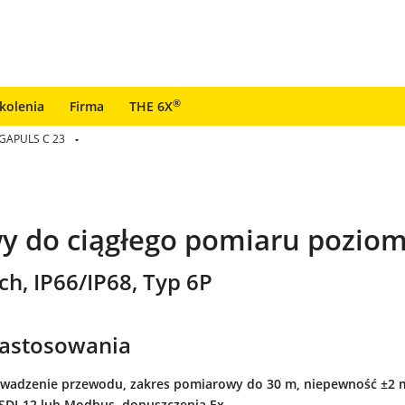
®
zkolenia
Firma
THE 6X
GAPULS C 23
y do ciągłego pomiaru pozio
, IP66/IP68, Typ 6P
zastosowania
adzenie przewodu, zakres pomiarowy do 30 m, niepewność ±2 mm
SDI-12 lub Modbus, dopuszczenia Ex