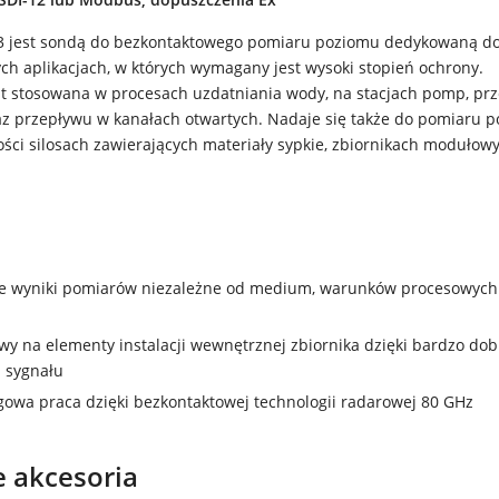
 jest sondą do bezkontaktowego pomiaru poziomu dedykowaną do
h aplikacjach, w których wymagany jest wysoki stopień ochrony.
est stosowana w procesach uzdatniania wody, na stacjach pomp, pr
z przepływu w kanałach otwartych. Nadaje się także do pomiaru 
ości silosach zawierających materiały sypkie, zbiornikach modułow
ne wyniki pomiarów niezależne od medium, warunków procesowych 
wy na elementy instalacji wewnętrznej zbiornika dzięki bardzo do
 sygnału
owa praca dzięki bezkontaktowej technologii radarowej 80 GHz
e akcesoria