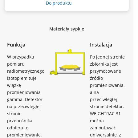
Do produktu
Materiały sypkie
Funkcja
Instalacja
W przypadku
Po jednej stronie
pomiaru
zbiornika jest
radiometrycznego
przymocowane
izotop emituje
źródło
wiązkę
promieniowania,
promieniowania
a na
gamma. Detektor
przeciwległej
na przeciwległej
stronie detektor.
stronie
WEIGHTRAC 31
przenośnika
można
odbiera to
zamontować
promieniowanie.
uniwersalnie, z