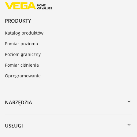
PRODUKTY
Katalog produktów
Pomiar poziomu
Poziom graniczny
Pomiar ciśnienia
Oprogramowanie
NARZĘDZIA
Do pobrania
Wyszukiwanie po numerze seryjnym
USŁUGI
myVEGA