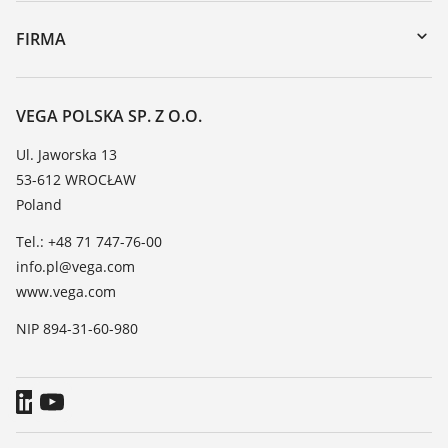
Naprawa
DTM Collection/PACTware
Szkolenia
FIRMA
Wyszukiwanie
Wsparcie
O firmie VEGA
Tabela odporności chemicznej
Kontakt
VEGA POLSKA SP. Z O.O.
Lista stałych dielektrycznych
Aktualności
Ul. Jaworska 13
TeamViewer
53-612 WROCŁAW
Media
Poland
Blog
Tel.: +48 71 747-76-00
info.pl@vega.com
www.vega.com
NIP 894-31-60-980