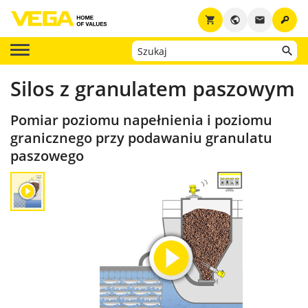
key
shopping_cart
public
email
Silos z granulatem paszowym
Pomiar poziomu napełnienia i poziomu
granicznego przy podawaniu granulatu
paszowego