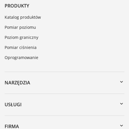
PRODUKTY
Katalog produktów
Pomiar poziomu
Poziom graniczny
Pomiar ciśnienia
Oprogramowanie
NARZĘDZIA
Do pobrania
Wyszukiwanie po numerze seryjnym
USŁUGI
myVEGA
Naprawa
DTM Collection/PACTware
Szkolenia
FIRMA