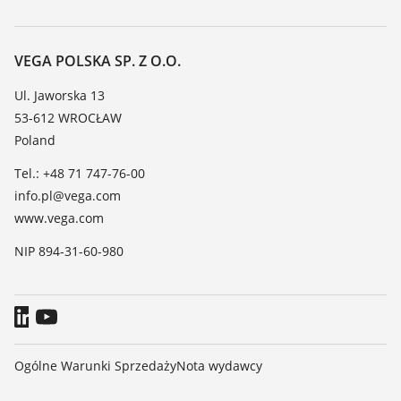
Wyszukiwanie
Wsparcie
O firmie VEGA
Tabela odporności chemicznej
Kontakt
VEGA POLSKA SP. Z O.O.
Lista stałych dielektrycznych
Aktualności
Ul. Jaworska 13
TeamViewer
53-612 WROCŁAW
Media
Poland
Blog
Tel.: +48 71 747-76-00
info.pl@vega.com
www.vega.com
NIP 894-31-60-980
Ogólne Warunki Sprzedaży
Nota wydawcy