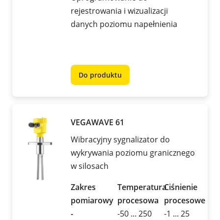
rejestrowania i wizualizacji
danych poziomu napełnienia
Do produktu
VEGAWAVE 61
Wibracyjny sygnalizator do
wykrywania poziomu granicznego
w silosach
Zakres
Temperatura
Ciśnienie
pomiarowy
procesowa
procesowe
-
-50 ... 250
-1 ... 25