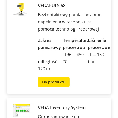
VEGAPULS 6X
Bezkontaktowy pomiar poziomu
napełnienia w zasobniku za
pomocą technologii radarowej
Zakres
Temperatura
Ciśnienie
pomiarowy
procesowa
procesowe
-
-196 ... 450
-1 ... 160
odległość
°C
bar
120 m
Do produktu
VEGA Inventory System
Oprogramowanie do