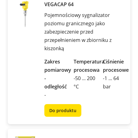
VEGACAP 64
Pojemnościowy sygnalizator
poziomu granicznego jako
zabezpieczenie przed
przepełnieniem w zbiorniku z
kiszonką
Zakres
Temperatura
Ciśnienie
pomiarowy
procesowa
procesowe
-
-50 ... 200
-1 ... 64
odległość
°C
bar
-
Do produktu