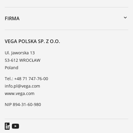
myVEGA
Naprawa
DTM Collection/PACTware
Szkolenia
FIRMA
Wyszukiwanie
Wsparcie
O firmie VEGA
Tabela odporności chemicznej
Kontakt
VEGA POLSKA SP. Z O.O.
Lista stałych dielektrycznych
Aktualności
Ul. Jaworska 13
TeamViewer
53-612 WROCŁAW
Media
Poland
Blog
Tel.: +48 71 747-76-00
info.pl@vega.com
www.vega.com
NIP 894-31-60-980