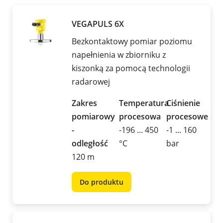
VEGAPULS 6X
Bezkontaktowy pomiar poziomu
napełnienia w zbiorniku z
kiszonką za pomocą technologii
radarowej
Zakres
Temperatura
Ciśnienie
pomiarowy
procesowa
procesowe
-
-196 ... 450
-1 ... 160
odległość
°C
bar
120 m
Do produktu