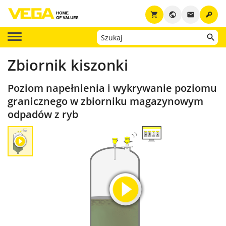
key
shopping_cart
public
email
Zbiornik kiszonki
Poziom napełnienia i wykrywanie poziomu
granicznego w zbiorniku magazynowym
odpadów z ryb