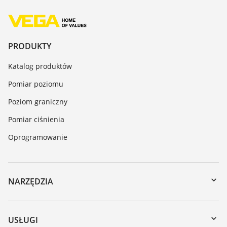
PRODUKTY
Katalog produktów
Pomiar poziomu
Poziom graniczny
Pomiar ciśnienia
Oprogramowanie
NARZĘDZIA
Do pobrania
Wyszukiwanie po numerze seryjnym
USŁUGI