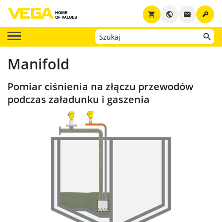
key
shopping_cart
public
email
Manifold
Pomiar ciśnienia na złączu przewodów
podczas załadunku i gaszenia