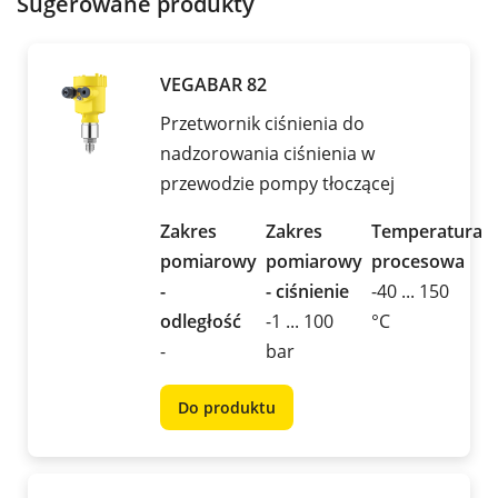
Sugerowane produkty
VEGABAR 82
Przetwornik ciśnienia do
nadzorowania ciśnienia w
przewodzie pompy tłoczącej
Zakres
Zakres
Temperatura
pomiarowy
pomiarowy
procesowa
-
- ciśnienie
-40 ... 150
odległość
-1 ... 100
°C
-
bar
Do produktu