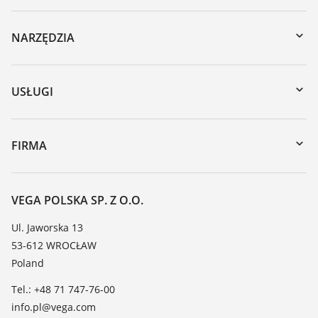
NARZĘDZIA
Do pobrania
Wyszukiwanie po numerze seryjnym
USŁUGI
myVEGA
Naprawa
DTM Collection/PACTware
Szkolenia
FIRMA
Wyszukiwanie
Wsparcie
O firmie VEGA
Tabela odporności chemicznej
Kontakt
VEGA POLSKA SP. Z O.O.
Lista stałych dielektrycznych
Aktualności
Ul. Jaworska 13
TeamViewer
53-612 WROCŁAW
Media
Poland
Blog
Tel.: +48 71 747-76-00
info.pl@vega.com