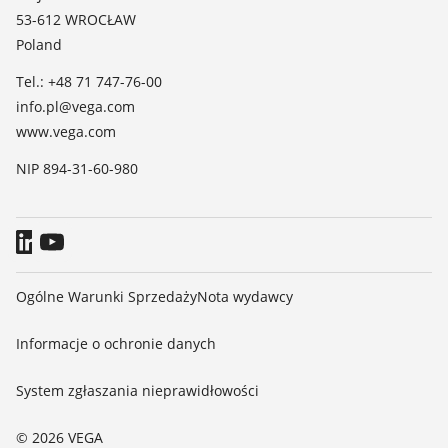
TeamViewer
53-612 WROCŁAW
Media
Poland
Blog
Tel.: +48 71 747-76-00
info.pl@vega.com
www.vega.com
NIP 894-31-60-980
Ogólne Warunki Sprzedaży
Nota wydawcy
Informacje o ochronie danych
System zgłaszania nieprawidłowości
© 2026 VEGA