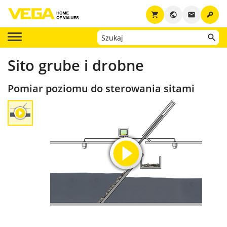
key
shopping_cart
public
email
Sito grube i drobne
Pomiar poziomu do sterowania sitami