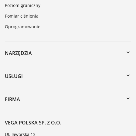
Poziom graniczny
Pomiar ciśnienia
Oprogramowanie
NARZĘDZIA
Do pobrania
Wyszukiwanie po numerze seryjnym
USŁUGI
myVEGA
Naprawa
DTM Collection/PACTware
Szkolenia
FIRMA
Wyszukiwanie
Wsparcie
O firmie VEGA
Tabela odporności chemicznej
Kontakt
VEGA POLSKA SP. Z O.O.
Lista stałych dielektrycznych
Aktualności
Ul. Jaworska 13