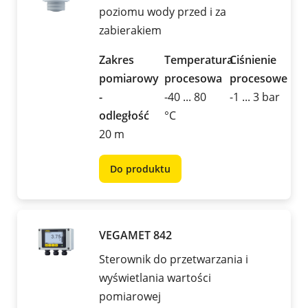
poziomu wody przed i za
zabierakiem
Zakres
Temperatura
Ciśnienie
pomiarowy
procesowa
procesowe
-
-40 ... 80
-1 ... 3 bar
odległość
°C
20 m
Do produktu
VEGAMET 842
Sterownik do przetwarzania i
wyświetlania wartości
pomiarowej