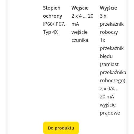
Stopień
Wejście
Wyjście
ochrony
2 x 4 … 20
3 x
IP66/IP67,
mA
przekaźnik
Typ 4X
wejście
roboczy
czunika
1x
przekaźnik
błędu
(zamiast
przekaźnika
roboczego)
2 x 0/4 ...
20 mA
wyjście
prądowe
Do produktu