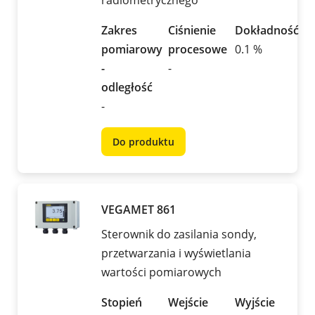
radiometrycznego
Zakres
Ciśnienie
Dokładność
pomiarowy
procesowe
0.1 %
-
-
odległość
-
Do produktu
VEGAMET 861
Sterownik do zasilania sondy,
przetwarzania i wyświetlania
wartości pomiarowych
Stopień
Wejście
Wyjście