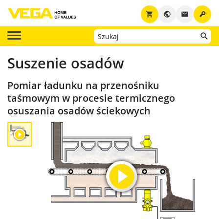
key
shopping_cart
public
email
Suszenie osadów
Pomiar ładunku na przenośniku
taśmowym w procesie termicznego
osuszania osadów ściekowych