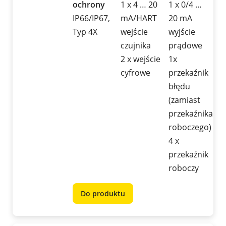
ochrony
1 x 4 … 20
1 x 0/4 …
IP66/IP67,
mA/HART
20 mA
Typ 4X
wejście
wyjście
czujnika
prądowe
2 x wejście
1x
cyfrowe
przekaźnik
błędu
(zamiast
przekaźnika
roboczego)
4 x
przekaźnik
roboczy
Do produktu