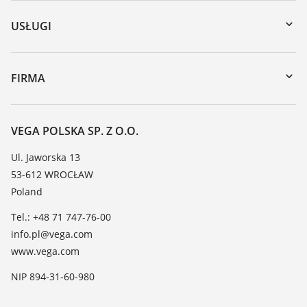
Wyszukiwanie po numerze seryjnym
USŁUGI
myVEGA
Naprawa
DTM Collection/PACTware
Szkolenia
FIRMA
Wyszukiwanie
Wsparcie
O firmie VEGA
Tabela odporności chemicznej
Kontakt
VEGA POLSKA SP. Z O.O.
Lista stałych dielektrycznych
Aktualności
Ul. Jaworska 13
TeamViewer
53-612 WROCŁAW
Media
Poland
Blog
Tel.: +48 71 747-76-00
info.pl@vega.com
www.vega.com
NIP 894-31-60-980