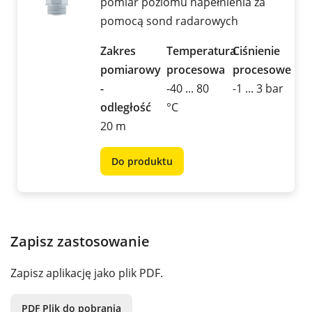
pomiar poziomu napełnienia za
pomocą sond radarowych
Zakres
Temperatura
Ciśnienie
pomiarowy
procesowa
procesowe
-
-40 ... 80
-1 ... 3 bar
odległość
°C
20 m
Do produktu
Zapisz zastosowanie
Zapisz aplikację jako plik PDF.
PDF Plik do pobrania