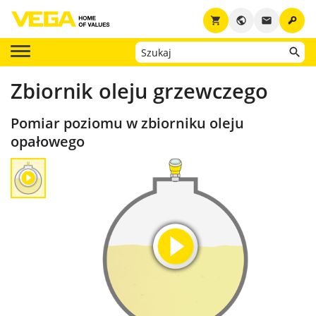
key
shopping_cart
public
email
Zbiornik oleju grzewczego
Pomiar poziomu w zbiorniku oleju
opałowego