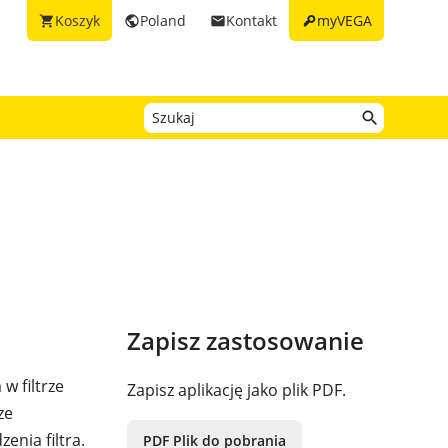
key
Koszyk
Poland
Kontakt
myVEGA
shopping_cart
public
email
Zapisz zastosowanie
w filtrze
Zapisz aplikację jako plik PDF.
ze
enia filtra.
PDF Plik do pobrania