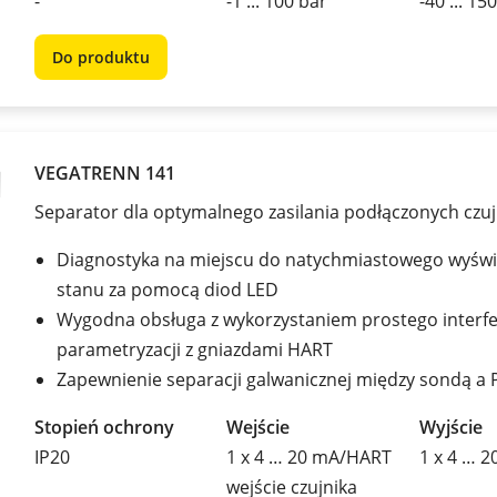
-
-1 ... 100 bar
-40 ... 15
Do produktu
VEGATRENN 141
Separator dla optymalnego zasilania podłączonych czu
Diagnostyka na miejscu do natychmiastowego wyświ
stanu za pomocą diod LED
Wygodna obsługa z wykorzystaniem prostego interfe
parametryzacji z gniazdami HART
Zapewnienie separacji galwanicznej między sondą a 
Stopień ochrony
Wejście
Wyjście
IP20
1 x 4 … 20 mA/HART
1 x 4 … 
wejście czujnika