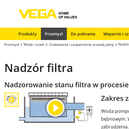
Produkty
Przemysł
Do pobrania
Wsparcie i s
Nadzór
Przemysł
Woda i ścieki
Uzdatnianie i zaopatrzenie w wodę pitną
Nadzór filtra
Nadzorowanie stanu filtra w procesie
Zakres 
Woda pompowa
bębnowym. W 
zabrudzenia.