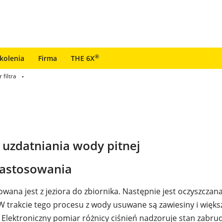
®
zkolenia
Firma
THE 6X
 filtra
 uzdatniania wody pitnej
zastosowania
na jest z jeziora do zbiornika. Następnie jest oczyszczana 
trakcie tego procesu z wody usuwane są zawiesiny i więks
 Elektroniczny pomiar różnicy ciśnień nadzoruje stan zabrudz