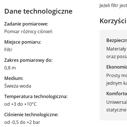
Jeżeli filtr 
Dane technologiczne
Korzyści
Zadanie pomiarowe:
Pomiar różnicy ciśnień
Bezpiecz
Miejsce pomiaru:
Materiały
Filtr
oraz posi
Zakres pomiarowy do:
Ekonomic
0,8 m
Prosty mo
Medium:
jednym k
Świeża woda
Komfort
Temperatura technologiczna:
Uniwersal
od +3 do +10°C
statyczne
Ciśnienie technologiczne:
od -0,5 do +2 bar