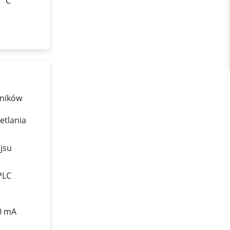
0 °C
jników
etlania
jsu
PLC
20 mA